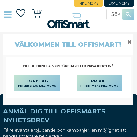
INKL. MOMS
EXKL. MOMS
Favoriter
Kundvagn
✖
VÄLKOMMEN TILL OFFISMART!
STÖD LAPTOP
DATORTILLBEHÖR
KRINGUTRUSTNING
STÖD LAPTOP
VILL DU HANDLA SOM FÖRETAG ELLER PRIVATPERSON?
FÖRETAG
PRIVAT
PRISER VISAS EXKL. MOMS
PRISER VISAS INKL. MOMS
ANMÄL DIG TILL OFFISMARTS
NYHETSBREV
Få relevanta erbjudande och kampanjer, en möjlighet att
handla smartare helt enkelt.