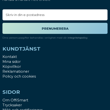
PRENUMERERA
Dina personuppgifter behandlas i enlighet med vår
integritetspolicy
.
KUNDTJÄNST
Kontakt
Mina sidor
Köpvillkor
Reklamationer
Policy och cookies
SIDOR
Om OffiSmart
Trycksaker
Miljö och certifieringar