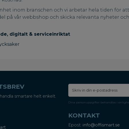
renhet inom branschen och vi arbetar hela tiden för at
l på vår webbshop och skicka relevanta nyheter och k
e, digitalt & serviceinriktat
.
ycksaker
ETSBREV
handla smartare helt enkelt.
Dina personuppgifter behandlas i enligh
KONTAKT
Epost:
info@offismart.se
art