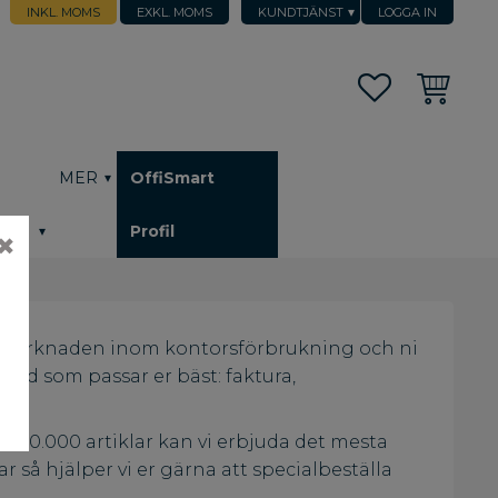
INKL. MOMS
EXKL. MOMS
KUNDTJÄNST
LOGGA IN
Favoriter
Kundvagn
h
MER
OffiSmart
Profil
✖
 på marknaden inom kontorsförbrukning och ni
etod som passar er bäst: faktura,
ver 20.000 artiklar kan vi erbjuda det mesta
r så hjälper vi er gärna att specialbeställa