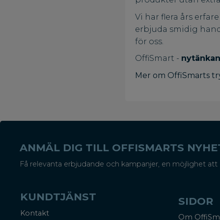
Vi har flera års erfa
erbjuda smidig hande
för oss.
OffiSmart -
nytänkand
Mer om OffiSmarts tr
ANMÄL DIG TILL OFFISMARTS NYH
Få relevanta erbjudande och kampanjer, en möjlighet att 
KUNDTJÄNST
SIDOR
Kontakt
Om OffiSm