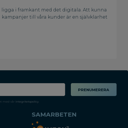
t ligga i framkant med det digitala. Att kunna
ampanjer till våra kunder är en självklarhet
PRENUMERERA
et med vår
integritetspolicy
.
SAMARBETEN