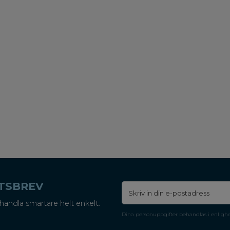
ETSBREV
handla smartare helt enkelt.
Dina personuppgifter behandlas i enligh