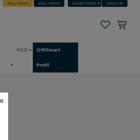
INKL. MOMS
EXKL. MOMS
KUNDTJÄNST
LOGGA IN
Favoriter
Kundvagn
h
MER
OffiSmart
Profil
✖