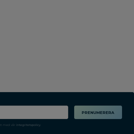
PRENUMERERA
et med vår
integritetspolicy
.