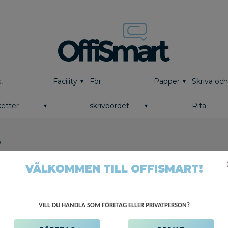
,
Facility
För
Papper
Skriva oc
etter
skrivbordet
Rita
R
VÄLKOMMEN TILL OFFISMART!
VILL DU HANDLA SOM FÖRETAG ELLER PRIVATPERSON?