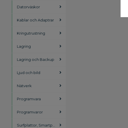
Datorväskor
Kablar och Adaptrar
Kringutrustning
Lagring
Lagring och Backup
Ljud och bild
Nätverk
Programvara
Programvaror
Surfplattor, Smartphones