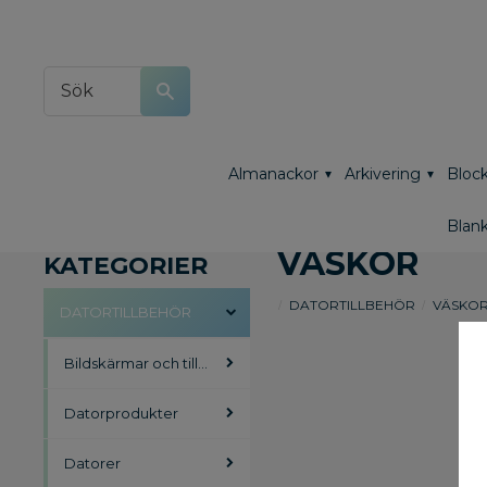
Almanackor
Arkivering
Block
Blank
VÄSKOR
KATEGORIER
DATORTILLBEHÖR
VÄSKO
DATORTILLBEHÖR
Bildskärmar och tillbehör
Datorprodukter
Datorer