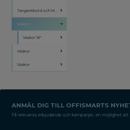
Tangentbord och Möss
Väskor
Väskor 16"
Väskor
Väskor
ANMÄL DIG TILL OFFISMARTS NYH
Få relevanta erbjudande och kampanjer, en möjlighet att 