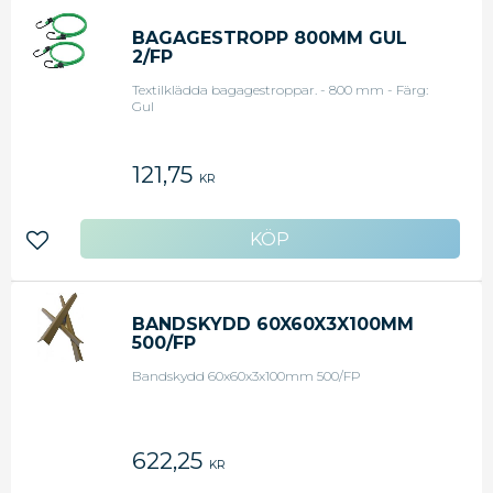
BAGAGESTROPP 800MM GUL
2/FP
Textilklädda bagagestroppar. - 800 mm - Färg:
Gul
121,75
KR
Lägg till i favoriter
BANDSKYDD 60X60X3X100MM
500/FP
Bandskydd 60x60x3x100mm 500/FP
622,25
KR