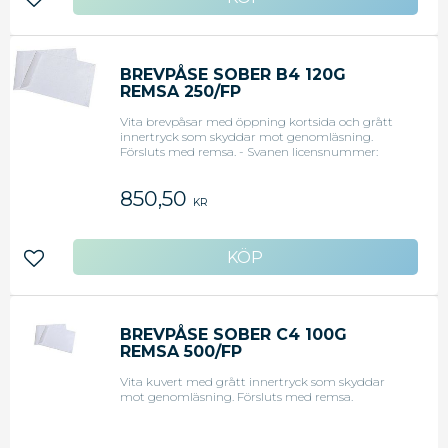
Lägg till i favoriter
BREVPÅSE SOBER B4 120G
REMSA 250/FP
Vita brevpåsar med öppning kortsida och grått
innertryck som skyddar mot genomläsning.
Försluts med remsa. - Svanen licensnummer:
30410742
850,50
KR
Lägg till i favoriter
BREVPÅSE SOBER C4 100G
REMSA 500/FP
Vita kuvert med grått innertryck som skyddar
mot genomläsning. Försluts med remsa.