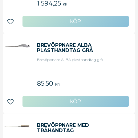
1 594,25
KR
Lägg till i favoriter
BREVÖPPNARE ALBA
PLASTHANDTAG GRÅ
Brevöppnare ALBA plasthandtag grå
85,50
KR
Lägg till i favoriter
BREVÖPPNARE MED
TRÄHANDTAG