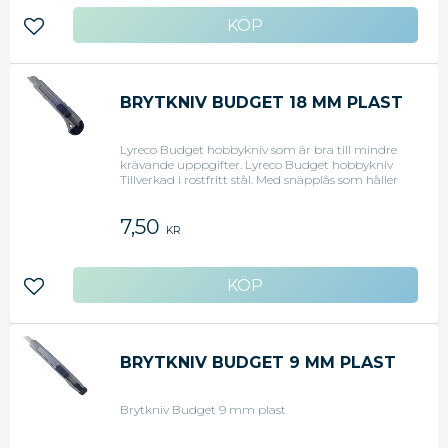
Lägg till i favoriter
BRYTKNIV BUDGET 18 MM PLAST
Lyreco Budget hobbykniv som är bra till mindre
krävande upppgifter. Lyreco Budget hobbykniv
Tillverkad i rostfritt stål. Med snäpplås som håller
bladet på plats. Levereras med 1 st. knivblad. -
Best.enhet: st. Förpackning: 1/24 - Storlek: 18 mm -
7,50
Art.nr: 3.785.342
KR
Lägg till i favoriter
BRYTKNIV BUDGET 9 MM PLAST
Brytkniv Budget 9 mm plast