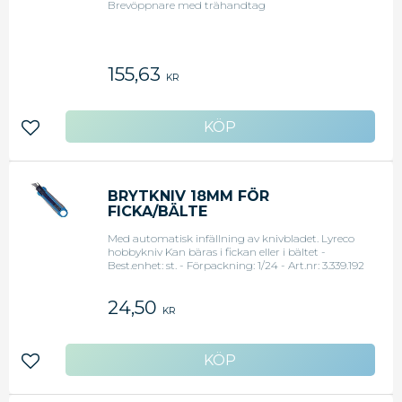
Brevöppnare med trähandtag
155,63
KR
Lägg till i favoriter
BRYTKNIV 18MM FÖR
FICKA/BÄLTE
Med automatisk infällning av knivbladet. Lyreco
hobbykniv Kan bäras i fickan eller i bältet -
Best.enhet: st. - Förpackning: 1/24 - Art.nr: 3.339.192
24,50
KR
Lägg till i favoriter