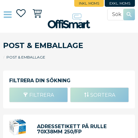
INKL. MOMS
EXKL. MOMS
Favoriter
Kundvagn
POST & EMBALLAGE
POST & EMBALLAGE
FILTRERA
SORTERA
ADRESSETIKETT PÅ RULLE
70X38MM 250/FP