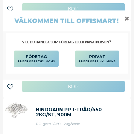
Lägg till i favoriter
✖
VÄLKOMMEN TILL OFFISMART!
BANDSTRÄCKARE UNIVERSAL
FÖR 9-19MM BAND
VILL DU HANDLA SOM FÖRETAG ELLER PRIVATPERSON?
Manuell bandsträckare som sträcker WG-och PP-
band.
FÖRETAG
PRIVAT
PRISER VISAS EXKL. MOMS
PRISER VISAS INKL. MOMS
1 522,38
KR
Lägg till i favoriter
BINDGARN PP 1-TRÅD/450
2KG/ST, 900M
PP-garn 1/450 - 2kg/spole