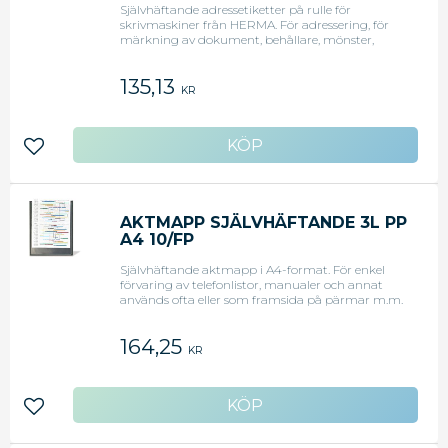
Självhäftande adressetiketter på rulle för
skrivmaskiner från HERMA. För adressering, för
märkning av dokument, behållare, mönster,
foton eller för att klistra över. HERMA 4340
Adressetiketter på rulle för skrivmaskiner och
135,13
utskrift för hand. Av högvärdigt, träfritt vitt
KR
skrivpapper, PEFC-certifierat, blekt utan klor,
häftämne fritt från lösningsmedel.
Korrekturbandvänligt tack vare lift-off-kvalitet. -
Täckande kvalitet. - Matt papper - Färg: Vit - Mått:
Lägg till i favoriter
70x38 mm - Antal: 250/fp
AKTMAPP SJÄLVHÄFTANDE 3L PP
A4 10/FP
Självhäftande aktmapp i A4-format. För enkel
förvaring av telefonlistor, manualer och annat
används ofta eller som framsida på pärmar m.m.
Ficka av PP-plast med öppning upptill. Fäster på
de flesta ytor. Mått: HxB 30,5 x 22 cm
164,25
KR
Lägg till i favoriter