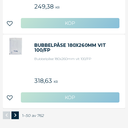
249,38
KR
Lägg till i favoriter
BUBBELPÅSE 180X260MM VIT
100/FP
Bubbelpåse 180x260mm vit 100/FP
318,63
KR
Lägg till i favoriter
1–
50
av
762