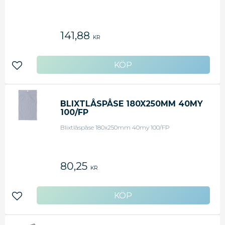
141,88
KR
Lägg till i favoriter
BLIXTLÅSPÅSE 180X250MM 40MY
100/FP
Blixtlåspåse 180x250mm 40my 100/FP
80,25
KR
Lägg till i favoriter