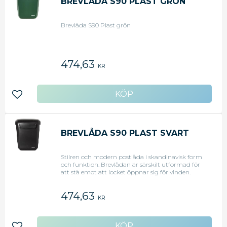
BREVLÅDA S90 PLAST GRÖN
Brevlåda S90 Plast grön
474,63
KR
Lägg till i favoriter
BREVLÅDA S90 PLAST SVART
Stilren och modern postlåda i skandinavisk form
och funktion. Brevlådan är särskilt utformad för
att stå emot att locket öppnar sig för vinden.
Monteras enkelt utan verktyg. - Djup: 195 mm -
Bredd: 330 mm - Bredd inkast: 300 mm - Höjd:
474,63
415 mm - Höjd inkast: 170 mm - Volym: 20 l - Färg:
KR
Svart