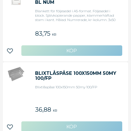
BL NUM
Blankett för följesedel i A5-format. Följesedel i
block. Självkopierande papper, klammerhäftad
stam i kant. Hålad. Numrerade, kr-kolumn. 3x50
blad. Format: A5.
83,75
KR
Lägg till i favoriter
BLIXTLÅSPÅSE 100X150MM 50MY
100/FP
Blixtlåspåse 100x150mm 50my 100/FP
36,88
KR
Lägg till i favoriter