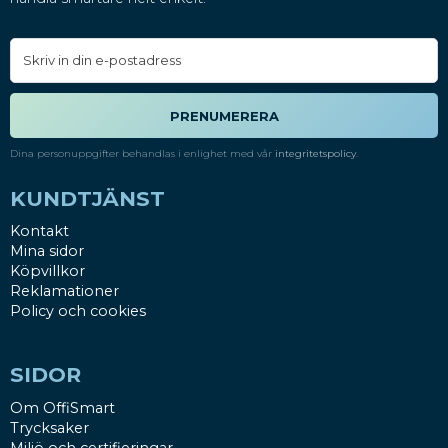
PRENUMERERA
Dina personuppgifter behandlas i enlighet med vår
integritetspolicy
.
KUNDTJÄNST
Kontakt
Mina sidor
Köpvillkor
Reklamationer
Policy och cookies
SIDOR
Om OffiSmart
Trycksaker
Miljö och certifieringar