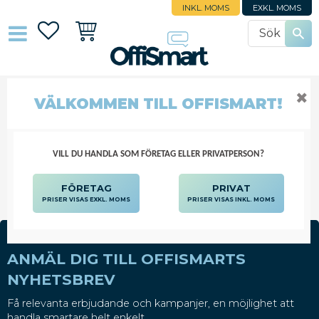
INKL. MOMS
EXKL. MOMS
Favoriter
Kundvagn
✖
VÄLKOMMEN TILL OFFISMART!
DATORPRODUKTER"
DATORPRODUKTER"
VILL DU HANDLA SOM FÖRETAG ELLER PRIVATPERSON?
FÖRETAG
PRIVAT
PRISER VISAS EXKL. MOMS
PRISER VISAS INKL. MOMS
ANMÄL DIG TILL OFFISMARTS
NYHETSBREV
Få relevanta erbjudande och kampanjer, en möjlighet att
handla smartare helt enkelt.