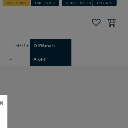
INKL. MOMS
EXKL. MOMS
KUNDTJÄNST
LOGGA IN
Favoriter
Kundvagn
h
MER
OffiSmart
Profil
✖