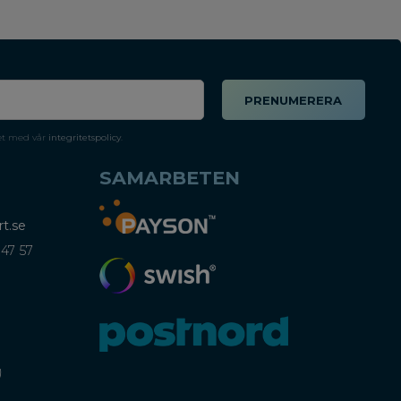
PRENUMERERA
et med vår
integritetspolicy
.
SAMARBETEN
t.se
 47 57
)