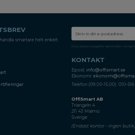
ETSBREV
handla smartare helt enkelt.
Dina personuppgifter behandlas i enligh
KONTAKT
Epost:
info@offismart.se
art
Ekonomi:
ekonomi@offismar
rtifieringar
Telefon (09.00-15.00): 010-516
OffiSmart AB
Triangeln 4
211 43 Malmö
Sverige
(Endast kontor - ingen butik