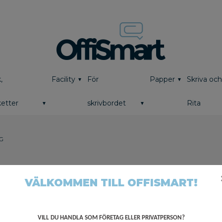
,
Facility
För
Papper
Skriva oc
etter
skrivbordet
Rita
G
VÄLKOMMEN TILL OFFISMART!
VILL DU HANDLA SOM FÖRETAG ELLER PRIVATPERSON?