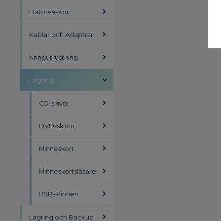
Datorväskor
Kablar och Adaptrar
Kringutrustning
Lagring
CD-skivor
DVD-skivor
Minneskort
Minneskortsläsare
USB-Minnen
Lagring och Backup