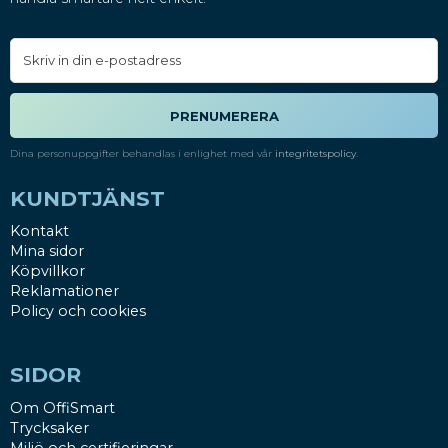
PRENUMERERA
Dina personuppgifter behandlas i enlighet med vår
integritetspolicy
.
KUNDTJÄNST
Kontakt
Mina sidor
Köpvillkor
Reklamationer
Policy och cookies
SIDOR
Om OffiSmart
Trycksaker
Miljö och certifieringar