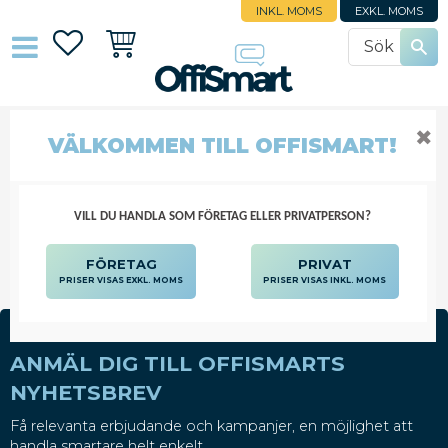
INKL. MOMS
EXKL. MOMS
Favoriter
Kundvagn
✖
VÄLKOMMEN TILL OFFISMART!
CPU-HÅLLARE
DATORTILLBEHÖR
KRINGUTRUSTNING
CPU-HÅLLARE
VILL DU HANDLA SOM FÖRETAG ELLER PRIVATPERSON?
FÖRETAG
PRIVAT
PRISER VISAS EXKL. MOMS
PRISER VISAS INKL. MOMS
ANMÄL DIG TILL OFFISMARTS
NYHETSBREV
Få relevanta erbjudande och kampanjer, en möjlighet att
handla smartare helt enkelt.