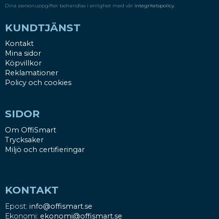
Dina personuppgifter behandlas i enlighet med vår
integritetspolicy
.
KUNDTJÄNST
Kontakt
Mina sidor
Köpvillkor
Reklamationer
Policy och cookies
SIDOR
Om OffiSmart
Trycksaker
Miljö och certifieringar
KONTAKT
Epost:
info@offismart.se
Ekonomi:
ekonomi@offismart.se