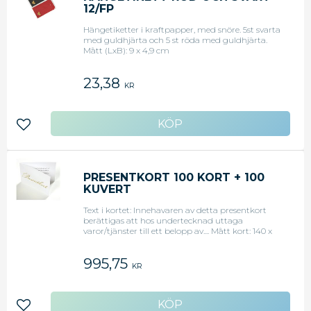
12/FP
Hängetiketter i kraftpapper, med snöre. 5st svarta
med guldhjärta och 5 st röda med guldhjärta.
Mått (LxB): 9 x 4,9 cm
23,38
KR
Lägg till i favoriter
PRESENTKORT 100 KORT + 100
KUVERT
Text i kortet: Innehavaren av detta presentkort
berättigas att hos undertecknad uttaga
varor/tjänster till ett belopp av.... Mått kort: 140 x
95 mm Mått kuvert: 150 x 100 mm 100 kort + 100
kuvert
995,75
KR