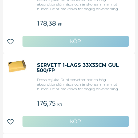
absorptionsförmåga och är skonsamma mot
huden. De är praktiska för daglig användning
eller på fester, picknickar eller andra tillfällen. De är
prydligt vikta till en fjärdedels storlek. - Mått:
178,38
33x33cm - Färg: Creme - Antal: 500 <li>Original
KR
art.nr: 82904</li>
Lägg till i favoriter
SERVETT 1-LAGS 33X33CM GUL
500/FP
Dessa mjuka Duni-servetter har en hög
absorptionsförmåga och är skonsamma mot
huden. De är praktiska för daglig användning
eller på fester, picknickar eller andra tillfällen. De är
prydligt vikta till en fjärdedels storlek. - Mått:
176,75
33x33cm - Färg: Gul - Antal: 500 <li>Original art.nr:
KR
82905</li>
Lägg till i favoriter