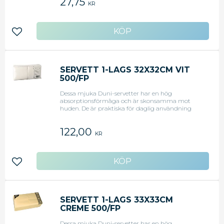
27,75
KR
Lägg till i favoriter
SERVETT 1-LAGS 32X32CM VIT
500/FP
Dessa mjuka Duni-servetter har en hög
absorptionsförmåga och är skonsamma mot
huden. De är praktiska för daglig användning
eller på fester, picknickar eller andra tillfällen. De är
prydligt vikta till en fjärdedels storlek. - Mått:
122,00
32x32cm - Färg: Vit - Antal: 500 <li>Original art.nr:
KR
90283</li>
Lägg till i favoriter
SERVETT 1-LAGS 33X33CM
CREME 500/FP
Dessa mjuka Duni-servetter har en hög