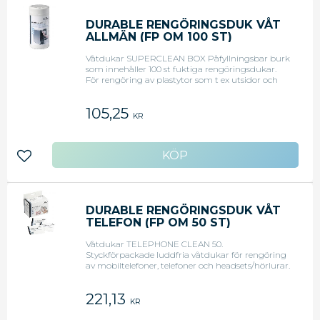
DURABLE RENGÖRINGSDUK VÅT
ALLMÄN (FP OM 100 ST)
Våtdukar SUPERCLEAN BOX Påfyllningsbar burk
som innehåller 100 st fuktiga rengöringsdukar.
För rengöring av plastytor som t ex utsidor och
höljen på datorer, skrivare, telefoner och andra
kontorsmaskiner. Har antistatisk effekt, är
105,25
alkoholfria och biologiskt nedbrytbara.
KR
Lägg till i favoriter
DURABLE RENGÖRINGSDUK VÅT
TELEFON (FP OM 50 ST)
Våtdukar TELEPHONE CLEAN 50.
Styckförpackade luddfria våtdukar för rengöring
av mobiltelefoner, telefoner och headsets/hörlurar.
Smidigt och enkelt för engångsbruk.
Antibakteriella (innehåller BACT-O-CLEAN).
221,13
KR