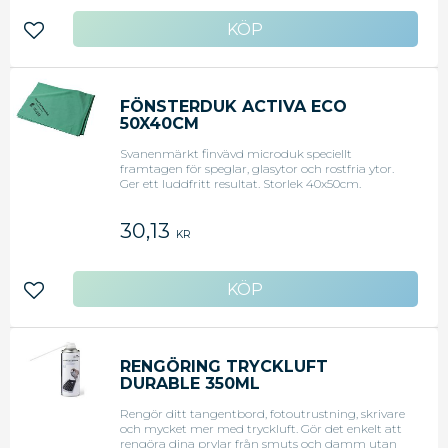
Lägg till i favoriter
FÖNSTERDUK ACTIVA ECO
50X40CM
Svanenmärkt finvävd microduk speciellt
framtagen för speglar, glasytor och rostfria ytor.
Ger ett luddfritt resultat. Storlek 40x50cm.
30,13
KR
Lägg till i favoriter
RENGÖRING TRYCKLUFT
DURABLE 350ML
Rengör ditt tangentbord, fotoutrustning, skrivare
och mycket mer med tryckluft. Gör det enkelt att
rengöra dina prylar från smuts och damm utan