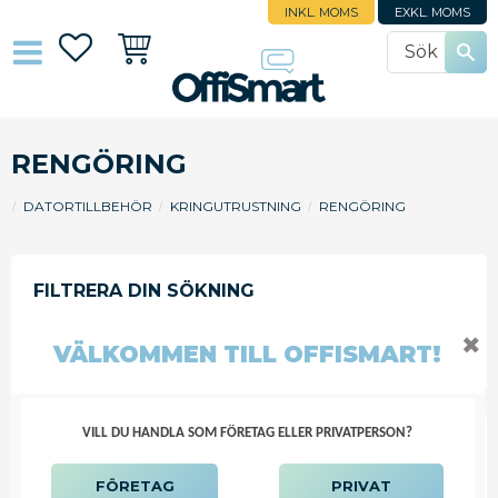
INKL. MOMS
EXKL. MOMS
Favoriter
Kundvagn
RENGÖRING
DATORTILLBEHÖR
KRINGUTRUSTNING
RENGÖRING
FILTRERA
SORTERA
✖
VÄLKOMMEN TILL OFFISMART!
VILL DU HANDLA SOM FÖRETAG ELLER PRIVATPERSON?
DURABLE RENG.DUK VÅT
BILDSKÄRM (FP OM 100 ST)
FÖRETAG
PRIVAT