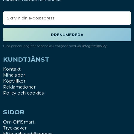
PRENUMERERA
Dina personuppgifter behandlas i enlighet med vår
integritetspolicy
.
KUNDTJÄNST
Kontakt
Mina sidor
Köpvillkor
Reklamationer
Policy och cookies
SIDOR
Om OffiSmart
Trycksaker
Miljö och certifieringar