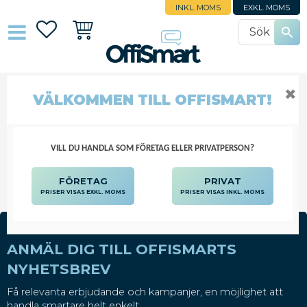
INKL. MOMS
EXKL. MOMS
Favoriter
Kundvagn
✖
VÄLKOMMEN TILL OFFISMART!
LJUD OCH BILD
DATORTILLBEHÖR
LJUD OCH BILD
VILL DU HANDLA SOM FÖRETAG ELLER PRIVATPERSON?
FÖRETAG
PRIVAT
PRISER VISAS EXKL. MOMS
PRISER VISAS INKL. MOMS
ANMÄL DIG TILL OFFISMARTS
NYHETSBREV
Få relevanta erbjudande och kampanjer, en möjlighet att
handla smartare helt enkelt.