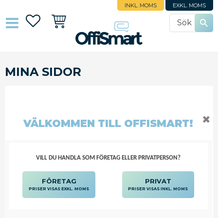
INKL. MOMS
EXKL. MOMS
Favoriter
Kundvagn
MINA SIDOR
Ny kund
Redan kund
logga in
✖
VÄLKOMMEN TILL OFFISMART!
VILL DU HANDLA SOM FÖRETAG ELLER PRIVATPERSON?
Jag vill få nyhetsbrev från OffiSmart
FÖRETAG
PRIVAT
FORTSÄTT
PRISER VISAS EXKL. MOMS
PRISER VISAS INKL. MOMS