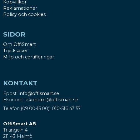
Köpvillkor
Reklamationer
Policy och cookies
SIDOR
Om OffiSmart
Trycksaker
Miljö och certifieringar
KONTAKT
Epost:
info@offismart.se
Ekonomi:
ekonomi@offismart.se
Telefon (09.00-15.00): 010-516 47 57
OffiSmart AB
Triangeln 4
211 43 Malmö