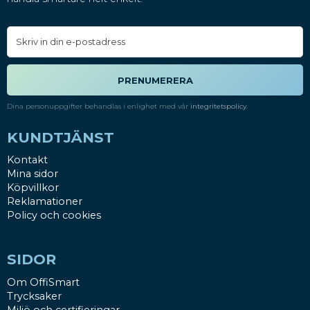
PRENUMERERA
Dina personuppgifter behandlas i enlighet med vår
integritetspolicy
.
KUNDTJÄNST
Kontakt
Mina sidor
Köpvillkor
Reklamationer
Policy och cookies
SIDOR
Om OffiSmart
Trycksaker
Miljö och certifieringar