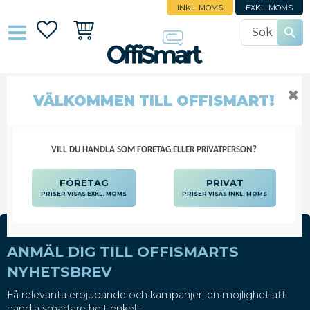
INKL. MOMS
EXKL. MOMS
Favoriter
Kundvagn
✖
VÄLKOMMEN TILL OFFISMART!
PROGRAMVAROR
DATORTILLBEHÖR
PROGRAMVAROR
VILL DU HANDLA SOM FÖRETAG ELLER PRIVATPERSON?
FÖRETAG
PRIVAT
PRISER VISAS EXKL. MOMS
PRISER VISAS INKL. MOMS
ANMÄL DIG TILL OFFISMARTS
NYHETSBREV
Få relevanta erbjudande och kampanjer, en möjlighet att
handla smartare helt enkelt.