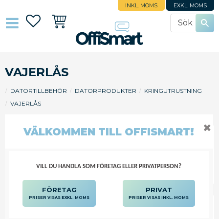
INKL. MOMS
EXKL. MOMS
Favoriter
Kundvagn
VAJERLÅS
DATORTILLBEHÖR
DATORPRODUKTER
KRINGUTRUSTNING
VAJERLÅS
✖
VÄLKOMMEN TILL OFFISMART!
FILTRERA
SORTERA
VILL DU HANDLA SOM FÖRETAG ELLER PRIVATPERSON?
FÖRETAG
PRIVAT
PRISER VISAS EXKL. MOMS
PRISER VISAS INKL. MOMS
VAJERLÅS KENSINGTON