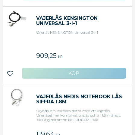
VAJERLÅS KENSINGTON
UNIVERSAL 3-I-1
Vajerlås KENSINGTON Universal 3-i-1
909,25
KR
Lägg till i favoriter
VAJERLÅS NEDIS NOTEBOOK LÅS
SIFFRA 1.8M
Skydda din bärbara dator med ett vajerlås.
Vajerlåset har kombinationslås och är 1,8m långt.
<li>Original art.nr: NBLKD100ME</li>
119,63