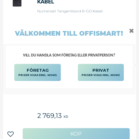
KABEL
Numeriskt Tangentbord R-GO Kabel
✖
VÄLKOMMEN TILL OFFISMART!
802,50
KR
VILL DU HANDLA SOM FÖRETAG ELLER PRIVATPERSON?
Lägg till i favoriter
FÖRETAG
PRIVAT
PRISER VISAS EXKL. MOMS
PRISER VISAS INKL. MOMS
TANGENTBORD CLEANERGO
MEDICAL TRÅDLÖS
Tangentbord CLEANERGO Medical Trådlös
2 769,13
KR
Lägg till i favoriter