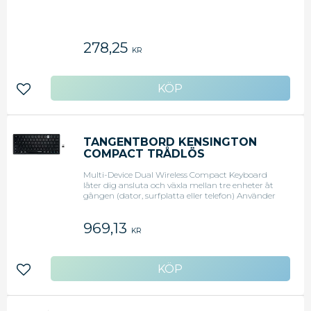
278,25
KR
Lägg till i favoriter
TANGENTBORD KENSINGTON
COMPACT TRÅDLÖS
Multi-Device Dual Wireless Compact Keyboard
låter dig ansluta och växla mellan tre enheter åt
gången (dator, surfplatta eller telefon) Använder
Bluetooth (3.0 eller 5.0) eller 2.4GHz trådlös med
128-bit AES kryptering. Smidiga responsiva
969,13
saxtangenter inkluderar multimedia
KR
snabbtangenter. - Windows, macOS, iOS, och
Chrome OS kompatibel. - Indikerar lågt batteri så
att du aldrig blir överraskad. - Inkluderar två AAA
batterier. - Tre års garanti.
Lägg till i favoriter