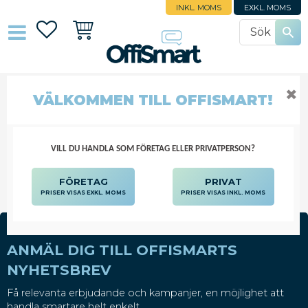
INKL. MOMS
EXKL. MOMS
Favoriter
Kundvagn
✖
VÄLKOMMEN TILL OFFISMART!
USB-MINNEN
DATORTILLBEHÖR
LAGRING OCH BACKUP
USB-MINNEN
VILL DU HANDLA SOM FÖRETAG ELLER PRIVATPERSON?
FÖRETAG
PRIVAT
PRISER VISAS EXKL. MOMS
PRISER VISAS INKL. MOMS
ANMÄL DIG TILL OFFISMARTS
NYHETSBREV
Få relevanta erbjudande och kampanjer, en möjlighet att
handla smartare helt enkelt.