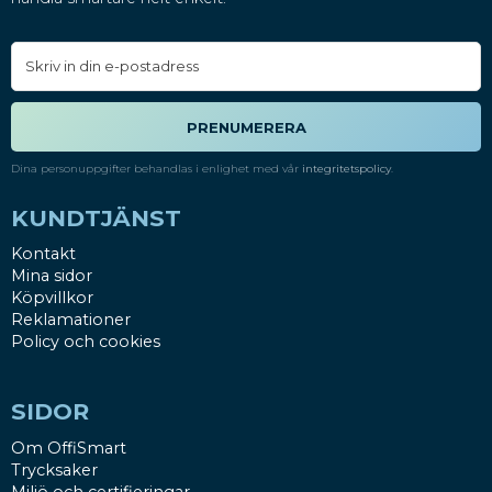
PRENUMERERA
Dina personuppgifter behandlas i enlighet med vår
integritetspolicy
.
KUNDTJÄNST
Kontakt
Mina sidor
Köpvillkor
Reklamationer
Policy och cookies
SIDOR
Om OffiSmart
Trycksaker
Miljö och certifieringar