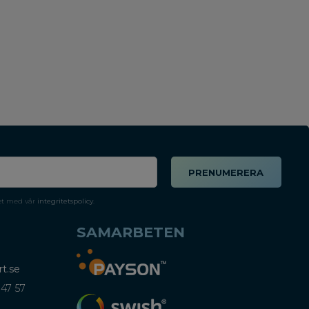
PRENUMERERA
et med vår
integritetspolicy
.
SAMARBETEN
t.se
 47 57