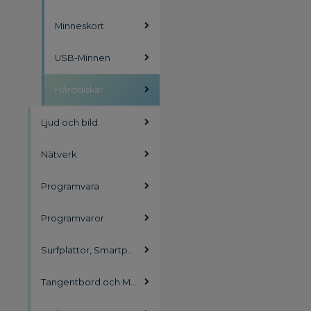
Minneskort
USB-Minnen
Hårddiskar
Ljud och bild
Nätverk
Programvara
Programvaror
Surfplattor, Smartphones
Tangentbord och Möss