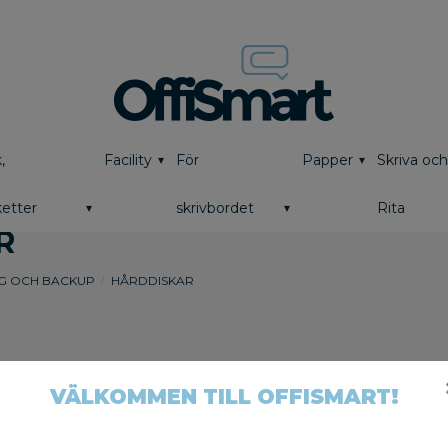
,
Facility
För
Papper
Skriva oc
etter
skrivbordet
Rita
R
G OCH BACKUP
HÅRDDISKAR
VÄLKOMMEN TILL OFFISMART!