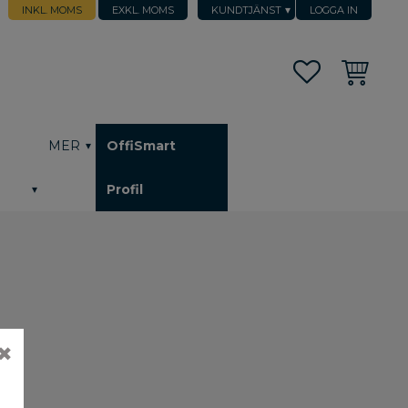
INKL. MOMS
EXKL. MOMS
KUNDTJÄNST
LOGGA IN
Favoriter
Kundvagn
h
MER
OffiSmart
Profil
✖