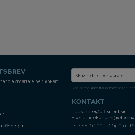
ETSBREV
handla smartare helt enkelt.
Dina personuppgifter behandlas i enligh
KONTAKT
Epost:
info@offismart.se
art
Ekonomi:
ekonomi@offismar
rtifieringar
Telefon (09.00-15.00): 010-516