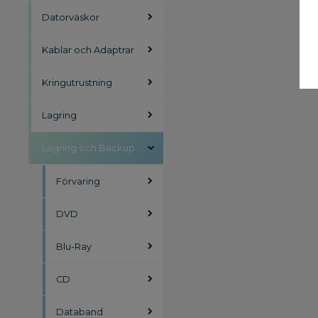
Datorväskor
Kablar och Adaptrar
Kringutrustning
Lagring
Lagring och Backup
Förvaring
DVD
Blu-Ray
CD
Databand