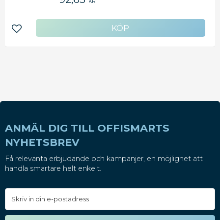
KR
ger alla användare utmärkt handhygien.<BR>
<BR>Fukt- och fettgivande ingredienser som
känns lugnande på huden<BR>Certifierad med
EU Ecolabel, vilket innebär hög miljömässiga
Lägg till i favoriter
prestanda<BR>Dokumenterat snabb och enkel
påfyllning med certifiering för enkel användning
av Svenska Reumatikerförbundet<BR>Försluten
flaska med engångspump ger bättre hygien och
minskar risken för
korskontaminering<BR>Flaskan krymper ihop
efter hand som den används, vilket minskar
avfallsvolymen<BR>System S2 - System Flytande
Tvål Mini<BR>Tvåldoft: Perfume free<BR>Volym:
475 ml<BR>Antal doser ?475<BR>Färg: Vit
ANMÄL DIG TILL OFFISMARTS
NYHETSBREV
Få relevanta erbjudande och kampanjer, en möjlighet att
handla smartare helt enkelt.