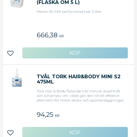
(FLASKA OM 5 L)
Mevon 55. Milt parfymerad tvål. 5 liter.
666,38
KR
Lägg till i favoriter
TVÅL TORK HAIR&BODY MINI S2
475ML
Tork Hair & Body flytande tvål mini är duschtvål
och schampo i ett, vilket gör den till ett effektivt
alternativ för hotell, skolor och sportanläggningar.
Den har en mild formulering, med uppfriskande
unisexdoft om ger huden och håret en mjuk och
94,25
behaglig känsla. Passar i Tork Dispenser Flytande
KR
Tvål som är enkel att använda och ger alla
användare utmärkt handhygien.<BR><BR>En 2-
i-1-formula som innehåller vårdande och milda
ingredienser<BR>Certifierad med EU Ecolabel,
Lägg till i favoriter
vilket innebär hög miljömässiga