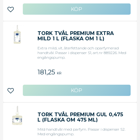
Lägg till i favoriter
TORK TVÅL PREMIUM EXTRA
MILD 1 L (FLASKA OM 1 L)
Extra mild, vit, återfettande och oparfymerad
handtvål. Passar i dispenser S1, art.nr 889226. Med
engångspump.
181,25
KR
Lägg till i favoriter
TORK TVÅL PREMIUM GUL 0,475
L (FLASKA OM 475 ML)
Mild handtvål med parfym. Passar i dispenser S2.
Med engångspump.