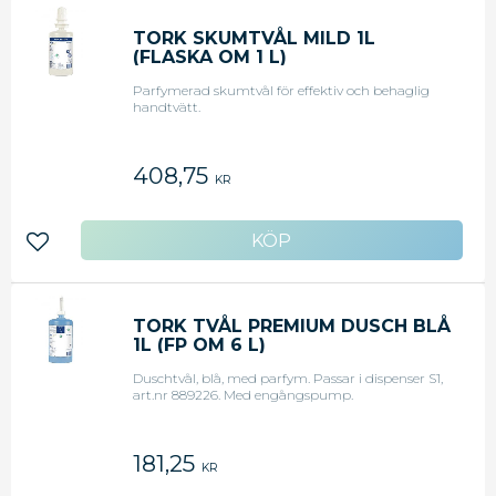
TORK SKUMTVÅL MILD 1L
(FLASKA OM 1 L)
Parfymerad skumtvål för effektiv och behaglig
handtvätt.
408,75
KR
Lägg till i favoriter
TORK TVÅL PREMIUM DUSCH BLÅ
1L (FP OM 6 L)
Duschtvål, blå, med parfym. Passar i dispenser S1,
art.nr 889226. Med engångspump.
181,25
KR