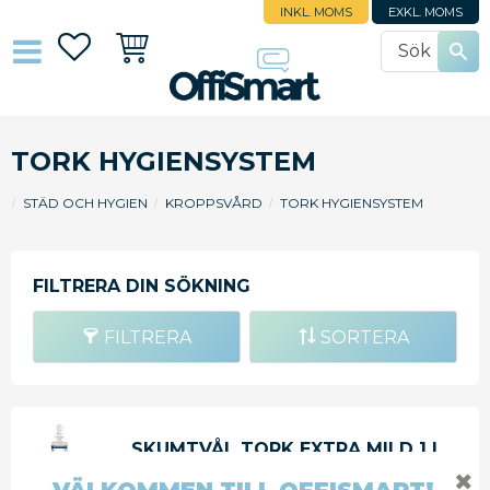
INKL. MOMS
EXKL. MOMS
Favoriter
Kundvagn
TORK HYGIENSYSTEM
STÄD OCH HYGIEN
KROPPSVÅRD
TORK HYGIENSYSTEM
FILTRERA
SORTERA
SKUMTVÅL TORK EXTRA MILD 1 L
S4
✖