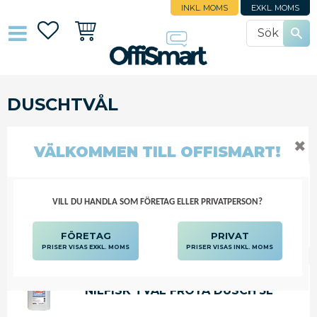
INKL. MOMS
EXKL. MOMS
Favoriter
Kundvagn
DUSCHTVÅL
STÄD OCH HYGIEN
KROPPSVÅRD
DUSCHTVÅL
✖
VÄLKOMMEN TILL OFFISMART!
VILL DU HANDLA SOM FÖRETAG ELLER PRIVATPERSON?
FILTRERA
SORTERA
FÖRETAG
PRIVAT
PRISER VISAS EXKL. MOMS
PRISER VISAS INKL. MOMS
NILFISK TVÅL FRÖYA DUSCH 5L