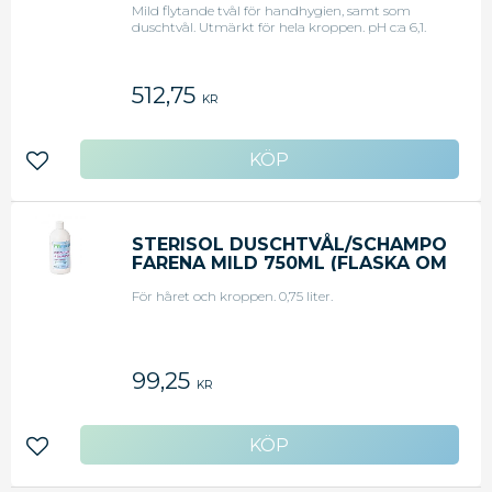
Mild flytande tvål för handhygien, samt som
duschtvål. Utmärkt för hela kroppen. pH c:a 6,1.
512,75
KR
Lägg till i favoriter
STERISOL DUSCHTVÅL/SCHAMPO
FARENA MILD 750ML (FLASKA OM
750 ML)
För håret och kroppen. 0,75 liter.
99,25
KR
Lägg till i favoriter