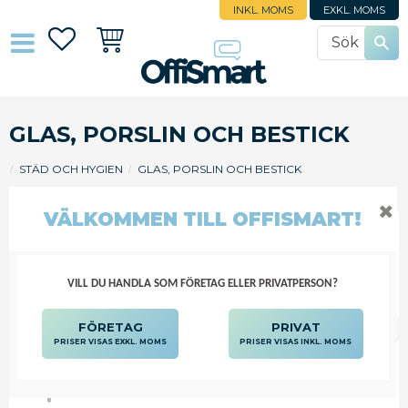
INKL. MOMS
EXKL. MOMS
Favoriter
Kundvagn
GLAS, PORSLIN OCH BESTICK
STÄD OCH HYGIEN
GLAS, PORSLIN OCH BESTICK
✖
VÄLKOMMEN TILL OFFISMART!
FILTRERA
SORTERA
VILL DU HANDLA SOM FÖRETAG ELLER PRIVATPERSON?
FÖRETAG
PRIVAT
PRISER VISAS EXKL. MOMS
PRISER VISAS INKL. MOMS
BESTICK MATGAFFEL (FP OM 12
ST)