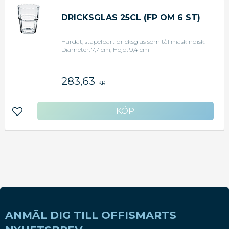
DRICKSGLAS 25CL (FP OM 6 ST)
Härdat, stapelbart dricksglas som tål maskindisk.
Diameter: 7,7 cm, Höjd: 9,4 cm
283,63
KR
Lägg till i favoriter
ANMÄL DIG TILL OFFISMARTS