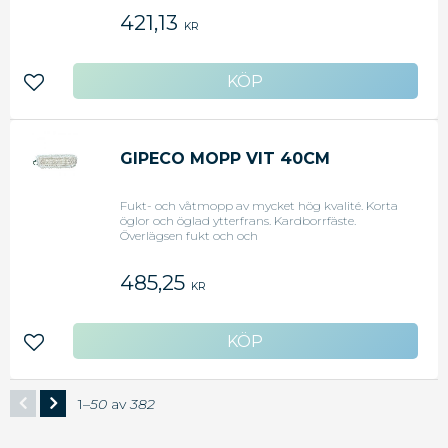
friktion. Klarar mer än 2.000 användningar och
421,13
tvättar.
KR
Lägg till i favoriter
GIPECO MOPP VIT 40CM
Fukt- och våtmopp av mycket hög kvalité. Korta
öglor och öglad ytterfrans. Kardborrfäste.
Överlägsen fukt och och
smutsupptagningsförmåga. Låg vikt och låg
friktion. Klarar mer än 2.000 användningar och
485,25
tvättar.
KR
Lägg till i favoriter
1–
50
av
382