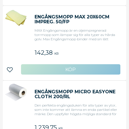
ENGÅNGSMOPP MAX 20X60CM
IMPREG. 50/FP
MAX Engångsmopp är en oljeimpregnerad
torrmopp som lämpar sig för alla typer av hårda
golv. Max Engångsmopp binder med sin lätt
impregnerade yta fint damm. Används
tillsammans med k-stativ för engångs moppar.
142,38
KR
Lägg till i favoriter
ENGÅNGSMOPP MICRO EASYONE
CLOTH 200/RL
Den perfekta engångsduken för alla typer av ytor,
som inte kommer att lämna en enda partikel eller
märke. Den uppfyller högsta möjliga standard för
rengöring och hygien.
1 239,75
KR