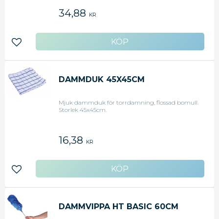
34,88
KR
Lägg till i favoriter
DAMMDUK 45X45CM
Mjuk dammduk för torrdamning, flossad bomull.
Storlek 45x45cm.
16,38
KR
Lägg till i favoriter
DAMMVIPPA HT BASIC 60CM