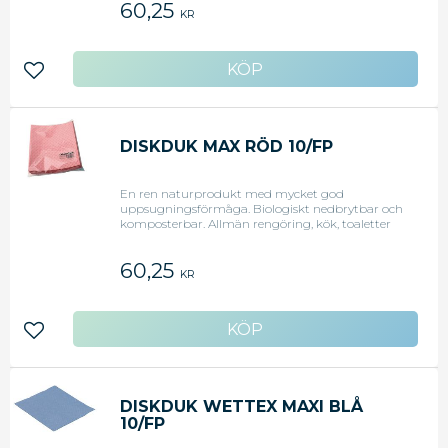
60,25
KR
Lägg till i favoriter
DISKDUK MAX RÖD 10/FP
En ren naturprodukt med mycket god
uppsugningsförmåga. Biologiskt nedbrytbar och
komposterbar. Allmän rengöring, kök, toaletter
och sanitet. Storlek: 18x20 cm.
60,25
KR
Lägg till i favoriter
DISKDUK WETTEX MAXI BLÅ
10/FP