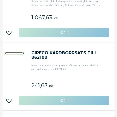
Fönstertvätt, klickskrapa Lightweight, Activa
Fönsterduk 40x50cm, Activa Pälshållare 35cm,
Activa Gold Tvättpäls 35cm, Ettore Handtag Quick
Release, Ettore Skena i mässing 35cm.
1 067,63
KR
Lägg till i favoriter
GIPECO KARDBORRSATS TILL
862188
Kardborrsats som passar Gipeco moppstativ
artikelnummer 862188.
241,63
KR
Lägg till i favoriter