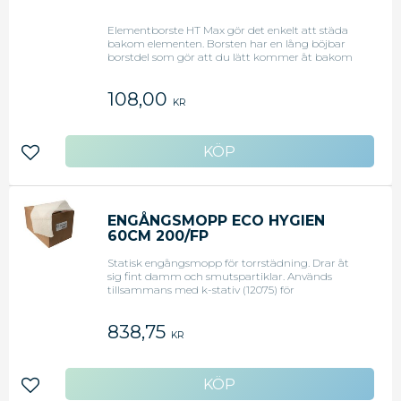
Elementborste HT Max gör det enkelt att städa
bakom elementen. Borsten har en lång böjbar
borstdel som gör att du lätt kommer åt bakom
element eller andra trånga utrymmen så som i
eller bakom rör. Elementborsten är 75 cm lång.
108,00
*Gör det enkelt att städa i trånga utrymmen
KR
*Lång böjbar borstdel *75 cm lång
Lägg till i favoriter
ENGÅNGSMOPP ECO HYGIEN
60CM 200/FP
Statisk engångsmopp för torrstädning. Drar åt
sig fint damm och smutspartiklar. Används
tillsammans med k-stativ (12075) för
engångsmoppar. Hygienmopp klippta, 60 cm.
838,75
KR
Lägg till i favoriter