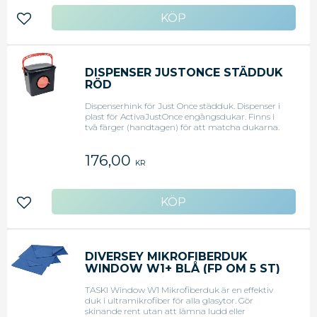
med handtag - Färg: Blå
Lägg till i favoriter
DISPENSER JUSTONCE STÄDDUK
RÖD
Dispenserhink för Just Once städduk. Dispenser i
plast för ActivaJustOnce engångsdukar. Finns i
två färger (handtagen) för att matcha dukarna.
Placeras på städvagnen och kan lätt lyftas av om
det behövs. - Dispenserhink med handtag - Färg:
176,00
Röd
KR
Lägg till i favoriter
DIVERSEY MIKROFIBERDUK
WINDOW W1+ BLÅ (FP OM 5 ST)
TASKI Window W1 Mikrofiberduk är en effektiv
duk i ultramikrofiber för alla glasytor. Gör
skinande rent utan att lämna ludd eller