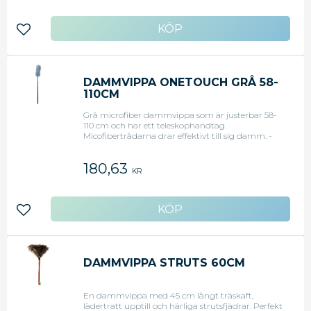
Lägg till i favoriter
DAMMVIPPA ONETOUCH GRÅ 58-
110CM
Grå microfiber dammvippa som är justerbar 58-
110 cm och har ett teleskophandtag.
Micofibertrådarna drar effektivt till sig damm. -
Material: Microfiber - Längd: 58 - 110 cm - Färg:
Grå
180,63
KR
Lägg till i favoriter
DAMMVIPPA STRUTS 60CM
En dammvippa med 45 cm långt träskaft,
lädertratt upptill och härliga strutsfjädrar. Perfekt