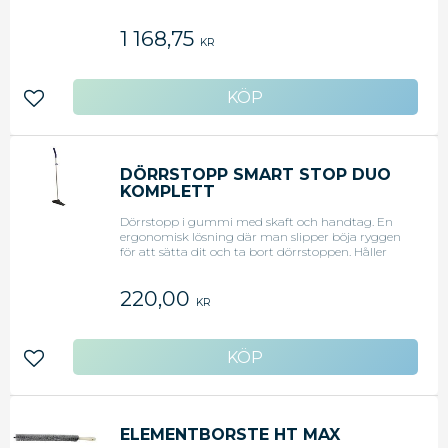
kemikalierester efter sig. 100% mikrofiber. Garanti
på 500 tvättar om Diverseys
1 168,75
tvättrekommendationer efterföljs. Specialduk i
KR
ultramikrofiber för effektiv fönsterrenöring.
Skinande rent utan luddrester eller ränder.
Används med spraymetoden.100%
MikrofiberLämnar inga ludd eller kemikalierester
Lägg till i favoriter
efter sigFör alla glasytorAnvänds me
spraymetodenStorlek: 40x50 cm
DÖRRSTOPP SMART STOP DUO
KOMPLETT
Dörrstopp i gummi med skaft och handtag. En
ergonomisk lösning där man slipper böja ryggen
för att sätta dit och ta bort dörrstoppen. Håller
upp dörrar med 10-60 mm mellan dörren och
golvet.
220,00
KR
Lägg till i favoriter
ELEMENTBORSTE HT MAX