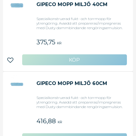
GIPECO MOPP MILJÖ 40CM
Specialkonstruerad fukt- och torrmopp för
ytrengöring. Avsedd att prepareras/impregneras
med Dusty dammbindande rengöringsemulsion.
Korta öglor och öglad ytterfrans. Kardborrfäste.
Låg vikt och låg friktion. En kvalitetsmopp för
375,75
ytrengöring/dammupptagning.
KR
Lägg till i favoriter
GIPECO MOPP MILJÖ 60CM
Specialkonstruerad fukt- och torrmopp för
ytrengöring. Avsedd att prepareras/impregneras
med Dusty dammbindande rengöringsemulsion.
Korta öglor och öglad ytterfrans. Kardborrfäste.
Låg vikt och låg friktion. En kvalitetsmopp för
416,88
ytrengöring/dammupptagning.
KR