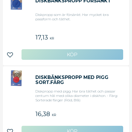
DISKBÄNKSPROPP FÖRSÄNKT
Diskpropp som är försänkt. Har mycket bra
passform och täthet.
17,13
KR
Lägg till i favoriter
DISKBÄNKSPROPP MED PIGG
SORT.FÄRG
Diskpropp med pigg. Har bra täthet och passar
centum hål med olika diameter i diskhon. - Färg:
Sorterade färger (Röd, Blå)
16,38
KR