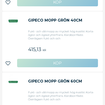
Lägg till i favoriter
GIPECO MOPP GRÖN 40CM
Fukt- och våtmopp av mycket hög kvalité. Korta
öglor och öglad ytterfrans. Kardborrfäste.
Överlägsen fukt och och
smutsupptagningsförmåga. Låg vikt och låg
friktion. Klarar mer än 2.000 användningar och
415,13
tvättar.
KR
Lägg till i favoriter
GIPECO MOPP GRÖN 60CM
Fukt- och våtmopp av mycket hög kvalité. Korta
öglor och öglad ytterfrans. Kardborrfäste.
Överlägsen fukt och och
smutsupptagningsförmåga. Låg vikt och låg