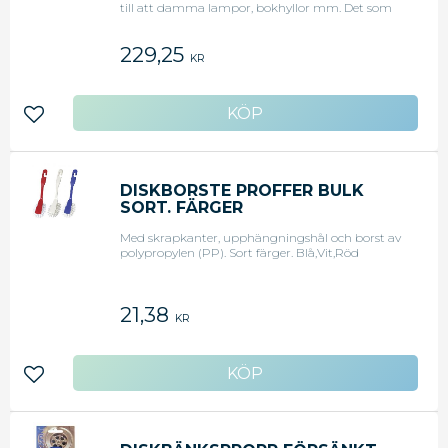
till att damma lampor, bokhyllor mm. Det som
skiljer strutsdammvippan från andra
dammvippor är att vi använder oss av levande
229,25
material vilket gör att när du dammar blir
KR
fjädern statisk & dammet sugs då in i vippan när
du drar den mot ytan! Den är väldigt effektiv, lätt
att hantera & har lång hållbarhet.
Lägg till i favoriter
DISKBORSTE PROFFER BULK
SORT. FÄRGER
Med skrapkanter, upphängningshål och borst av
polypropylen (PP). Sort färger. Blå,Vit,Röd
21,38
KR
Lägg till i favoriter