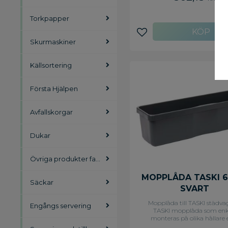
Torkpapper
Lägg till i favoriter
Skurmaskiner
Källsortering
Första Hjälpen
Avfallskorgar
Dukar
Övriga produkter facility
MOPPLÅDA TASKI 
Säckar
SVART
Mopplåda till TASKI städva
Engångs servering
TASKI mopplåda som enk
monteras på olika hållare e
placeras i mopplådehållare p