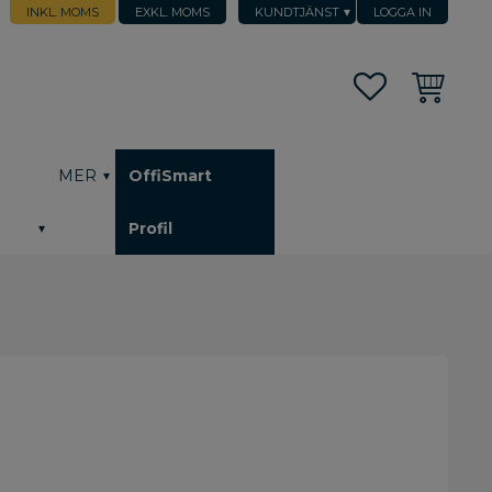
INKL. MOMS
EXKL. MOMS
KUNDTJÄNST
LOGGA IN
Favoriter
Kundvagn
h
MER
OffiSmart
Profil