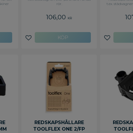
skiner
rör.
t.ex. städvagne
örses
ytor. Komplett 
20-3
106,00
10
 x B 65
KR
Lägg till i favoriter
Lägg till i f
RE
REDSKAPSHÅLLARE
REDSKA
0MM
TOOLFLEX ONE 2/FP
TOOLFL