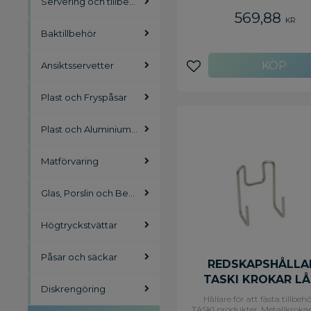
Servering och tillbehör
städvagnar. 60 cm
569,88
KR
Baktillbehör
Ansiktsservetter
Lägg till i favoriter
Plast och Fryspåsar
Plast och Aluminiumfolie
Matförvaring
Glas, Porslin och Bestick
Högtryckstvättar
Påsar och säckar
REDSKAPSHÅLLA
TASKI KROKAR L
Diskrengöring
2/FP
Hållare för att fästa tillbeh
TASKI produkter. Metallkrokar