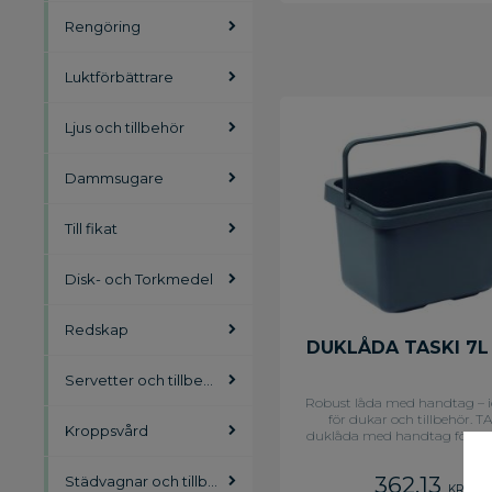
Rengöring
Luktförbättrare
Ljus och tillbehör
Dammsugare
Till fikat
Disk- och Torkmedel
Redskap
DUKLÅDA TASKI 7L
Servetter och tillbehör
Robust låda med handtag – i
för dukar och tillbehör. T
Kroppsvård
duklåda med handtag för fö
av dukar eller andra redskap 
städvagnar. Grå 7 liter Mått: L
362,13
Städvagnar och tillbehör
220 x H 203
KR