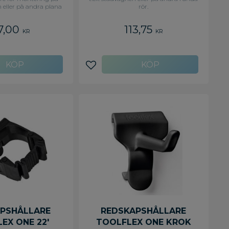
n eller på andra plana
rör.
sats med skruvar. För
0 mm skaft
7,00
113,75
KR
KR
avoriter
Lägg till i favoriter
PSHÅLLARE
REDSKAPSHÅLLARE
EX ONE 22'
TOOLFLEX ONE KROK