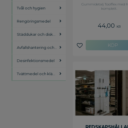
HATTAR
Gummidetalj Toolflex med h
Tvål och hygien
komplett.
Rengöringsmedel
44,00
KR
Städdukar och diskdukar
Avfallshantering och källsortering
Lägg till i favoriter
Desinfektionsmedel
Tvättmedel och klädvård
REDSKAPSHÅLLA