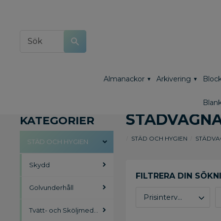
Almanackor
Arkivering
Block
Blank
STÄDVAGN
KATEGORIER
STÄD OCH HYGIEN
STÄDV
STÄD OCH HYGIEN
Skydd
Golvunderhåll
Prisintervall
Tvätt- och Sköljmedel
44
13 443