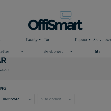
,
Facility
För
Papper
Skriva oc
etter
skrivbordet
Rita
AR
AGNAR
Tillverkare
Visa endast
Activa
4
Finns i lager
0