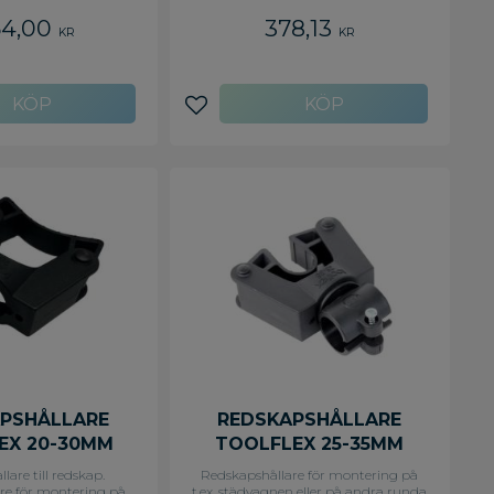
vs. Mått: L 350 x B 133
54,00
378,13
 70 mm
KR
KR
avoriter
Lägg till i favoriter
PSHÅLLARE
REDSKAPSHÅLLARE
EX 20-30MM
TOOLFLEX 25-35MM
TAND
llare till redskap.
Redskapshållare för montering på
re för montering på
t.ex. städvagnen eller på andra runda