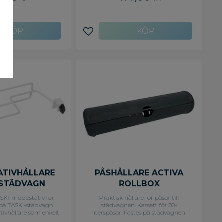
avoriter
Lägg till i favoriter
TIVHÅLLARE
PÅSHÅLLARE ACTIVA
 STÄDVAGN
ROLLBOX
ASKI-moppstativ för
Praktisk hållare för påsar till
å TASKI-städvagn.
städvagnen. Kassett för 30-
ivhållare som enkelt
literspåsar. Fästes på städvagnen.
städvagnens chassi.