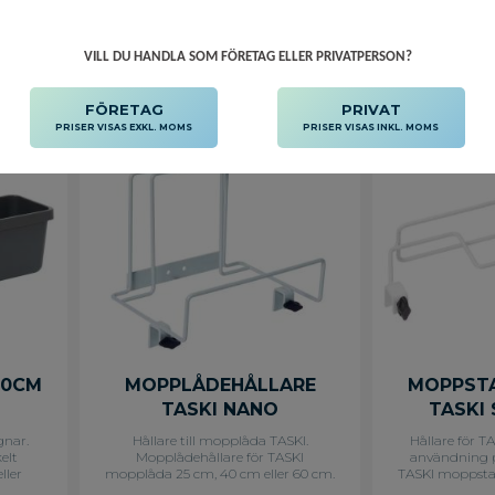
VILL DU HANDLA SOM FÖRETAG ELLER PRIVATPERSON?
Lägg till i favoriter
Lägg till i f
FÖRETAG
PRIVAT
PRISER VISAS EXKL. MOMS
PRISER VISAS INKL. MOMS
60CM
MOPPLÅDEHÅLLARE
MOPPSTA
TASKI NANO
TASKI
gnar.
Hållare till mopplåda TASKI.
Hållare för T
elt
Mopplådehållare för TASKI
användning p
ller
mopplåda 25 cm, 40 cm eller 60 cm.
TASKI moppstat
å TASKI
Monteras direkt på den liten
monteras på 