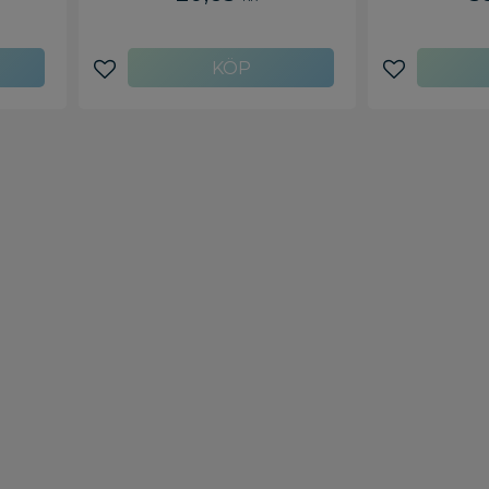
te
r
: 36 x
grader
eller
Lägg till i favoriter
Lägg till i f
t -