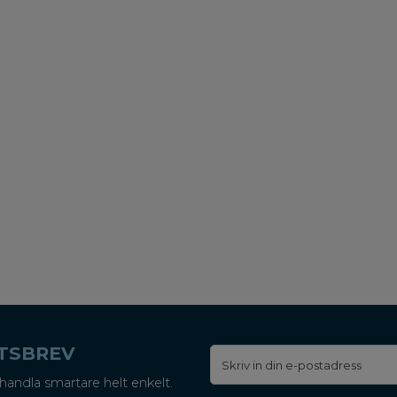
ETSBREV
handla smartare helt enkelt.