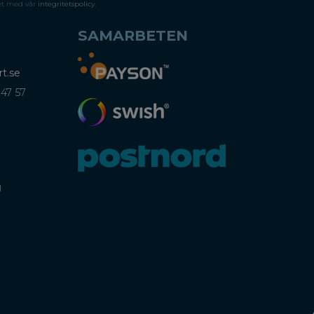
et med vår
integritetspolicy
.
SAMARBETEN
t.se
 47 57
)