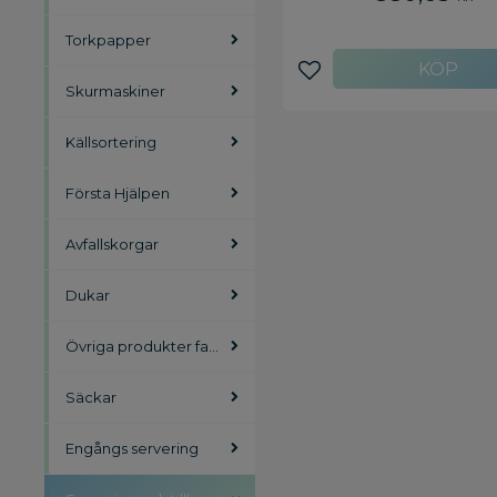
timmar., Fatet klarar in
uppvärmning i ugn elle
Torkpapper
mikrovågsugn. - Mått (BxLxH)
54 x 3 cm - Temperatur: -20 
till +40 grader - Tål ej ugn 
Lägg till i favoriter
Skurmaskiner
mikrovågsugn - Färg: Svar
Material: A-Pet
Källsortering
Första Hjälpen
Avfallskorgar
Dukar
Övriga produkter facility
Säckar
Engångs servering