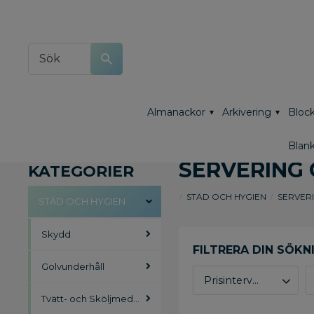
Almanackor
Arkivering
Block
Blank
SERVERING 
KATEGORIER
STÄD OCH HYGIEN
SERVER
STÄD OCH HYGIEN
Skydd
Golvunderhåll
Prisintervall
Tvätt- och Sköljmedel
20
381