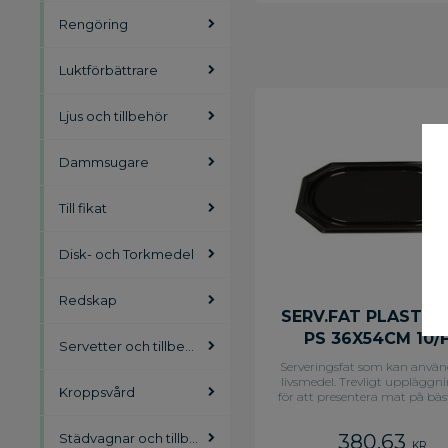
Rengöring
Luktförbättrare
Ljus och tillbehör
Dammsugare
Till fikat
Disk- och Torkmedel
Redskap
SERV.FAT PLAST S
PS 36X54CM 10/
Servetter och tillbehör
Serveringsfat som kan använd
livsmedel. Trevligt uppläggn
Kroppsvård
för att presentera mat på bäst
Fatet klarar temperatur
-20 grader till +40 grader. K
380,63
Städvagnar och tillbehör
temperaturer upp till +70 gra
KR