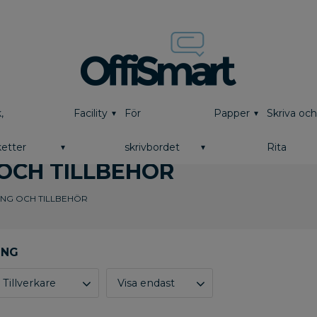
,
Facility
För
Papper
Skriva oc
etter
skrivbordet
Rita
OCH TILLBEHÖR
ING OCH TILLBEHÖR
Tillverkare
Visa endast
Abena
2
Finns i lager
2