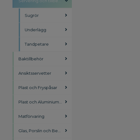
Servering och tillbehör
Sugrör
Underlägg
Tandpetare
Baktillbehör
Ansiktsservetter
Plast och Fryspåsar
Plast och Aluminiumfolie
Matförvaring
Glas, Porslin och Bestick