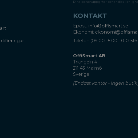
Dina personuppgifter behandlas i enligh
KONTAKT
Epost:
info@offismart.se
art
Ekonomi:
ekonomi@offismar
rtifieringar
Telefon (09.00-15.00): 010-516
OffiSmart AB
Triangeln 4
211 43 Malmö
Sverige
(Endast kontor - ingen butik