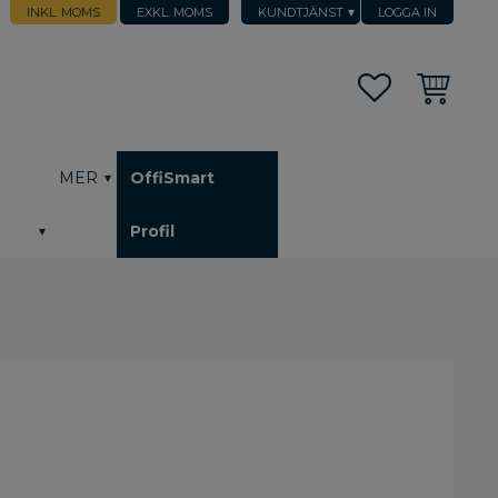
INKL. MOMS
EXKL. MOMS
KUNDTJÄNST
LOGGA IN
Favoriter
Kundvagn
h
MER
OffiSmart
Profil