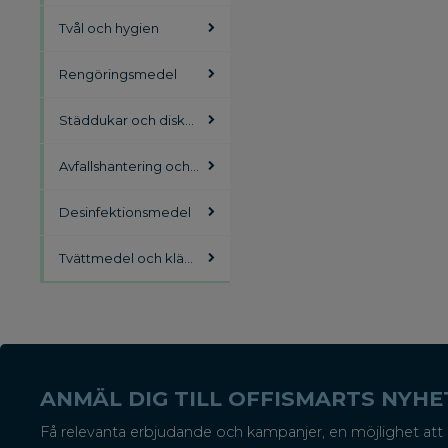
Tvål och hygien
Rengöringsmedel
Städdukar och diskdukar
Avfallshantering och källsortering
Desinfektionsmedel
Tvättmedel och klädvård
ANMÄL DIG TILL OFFISMARTS NYH
Få relevanta erbjudande och kampanjer, en möjlighet att 