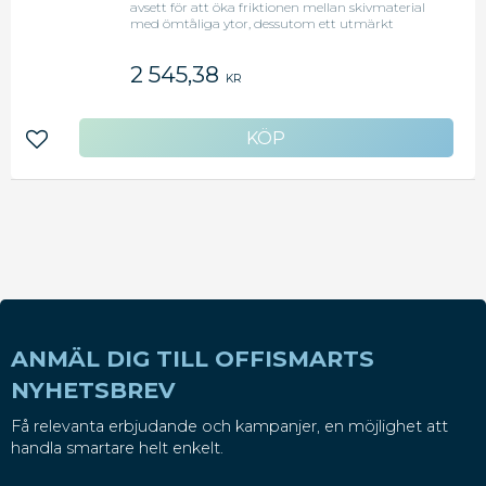
avsett för att öka friktionen mellan skivmaterial
med ömtåliga ytor, dessutom ett utmärkt
repskydd.
2 545,38
KR
Lägg till i favoriter
ANMÄL DIG TILL OFFISMARTS
NYHETSBREV
Få relevanta erbjudande och kampanjer, en möjlighet att
handla smartare helt enkelt.