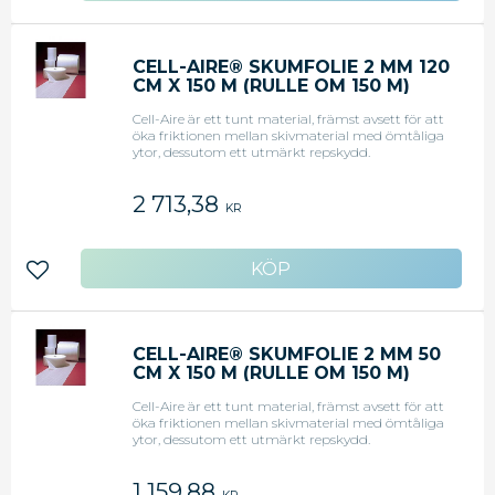
CELL-AIRE® SKUMFOLIE 2 MM 120
CM X 150 M (RULLE OM 150 M)
Cell-Aire är ett tunt material, främst avsett för att
öka friktionen mellan skivmaterial med ömtåliga
ytor, dessutom ett utmärkt repskydd.
2 713,38
KR
Lägg till i favoriter
CELL-AIRE® SKUMFOLIE 2 MM 50
CM X 150 M (RULLE OM 150 M)
Cell-Aire är ett tunt material, främst avsett för att
öka friktionen mellan skivmaterial med ömtåliga
ytor, dessutom ett utmärkt repskydd.
1 159,88