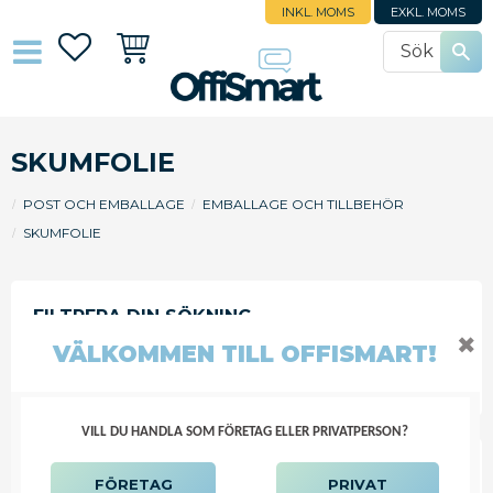
INKL. MOMS
EXKL. MOMS
Favoriter
Kundvagn
SKUMFOLIE
POST OCH EMBALLAGE
EMBALLAGE OCH TILLBEHÖR
SKUMFOLIE
✖
VÄLKOMMEN TILL OFFISMART!
FILTRERA
SORTERA
VILL DU HANDLA SOM FÖRETAG ELLER PRIVATPERSON?
CELL-AIRE® SKUMFOLIE 1 MM 75
FÖRETAG
PRIVAT