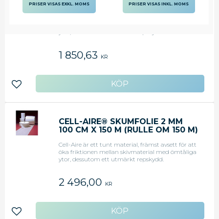
CM X 300 M (RULLE OM 300 M)
PRISER VISAS EXKL. MOMS
PRISER VISAS INKL. MOMS
Cell-Aire är ett tunt material, främst avsett för att
öka friktionen mellan skivmaterial med ömtåliga
ytor, dessutom ett utmärkt repskydd.
1 850,63
KR
Lägg till i favoriter
CELL-AIRE® SKUMFOLIE 2 MM
100 CM X 150 M (RULLE OM 150 M)
Cell-Aire är ett tunt material, främst avsett för att
öka friktionen mellan skivmaterial med ömtåliga
ytor, dessutom ett utmärkt repskydd.
2 496,00
KR
Lägg till i favoriter