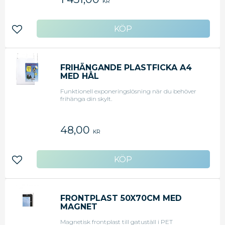
KR
Lägg till i favoriter
FRIHÄNGANDE PLASTFICKA A4
MED HÅL
Funktionell exponeringslösning när du behöver
frihänga din skylt.
48,00
KR
Lägg till i favoriter
FRONTPLAST 50X70CM MED
MAGNET
Magnetisk frontplast till gatuställ i PET