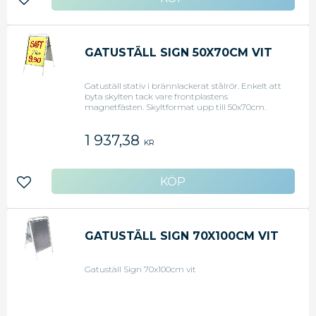
Lägg till i favoriter
GATUSTÄLL SIGN 50X70CM VIT
Gatuställ stativ i brännlackerat stålrör. Enkelt att
byta skylten tack vare frontplastens
magnetfästen. Skyltformat upp till 50x70cm.
1 937,38
KR
Lägg till i favoriter
GATUSTÄLL SIGN 70X100CM VIT
Gatuställ Sign 70x100cm vit