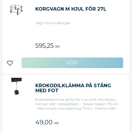
KORGVAGN M HJUL FÖR 27L
Vagn till kundkorgar
595,25
KR
Lägg till i favoriter
KROKODILKLÄMMA PÅ STÅNG
MED FOT
Krokodilklämma på fot för t ex. små info skyltar,
menyer eller i delikatessen. - Totala höjden: 11,5 cm
- Klämmans max öppning: 7mm - Fotens mått:
2,5x2,5 cm <li>Original art.nr: 8004175</li>
49,00
KR