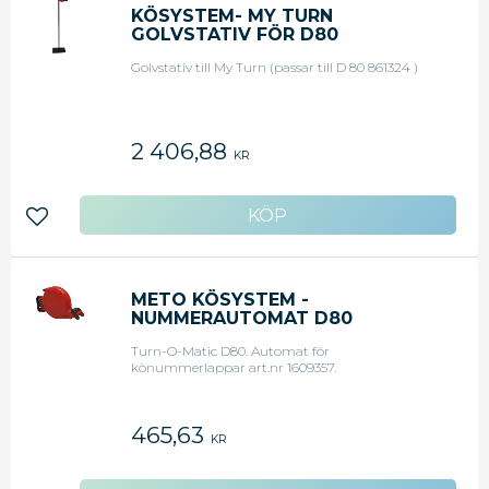
KÖSYSTEM- MY TURN
GOLVSTATIV FÖR D80
Golvstativ till My Turn (passar till D 80 861324 )
2 406,88
KR
Lägg till i favoriter
METO KÖSYSTEM -
NUMMERAUTOMAT D80
Turn-O-Matic D80. Automat för
könummerlappar art.nr 1609357.
465,63
KR