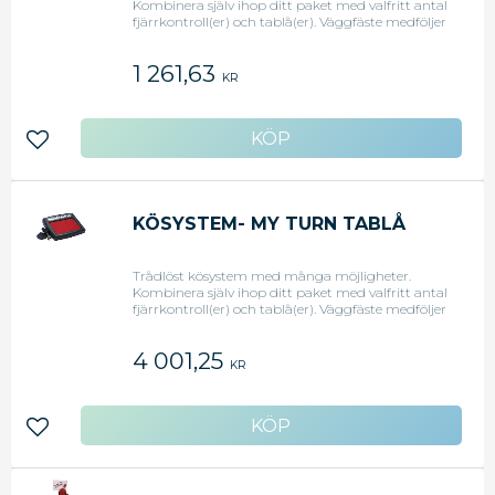
Kombinera själv ihop ditt paket med valfritt antal
fjärrkontroll(er) och tablå(er). Väggfäste medföljer
tablån och ansluts lätt till 220v uttag.
Fjärrkontrollen visar tydligt vilket nummer som
1 261,63
visas på tablån, 9V batteri medföljer
KR
Lägg till i favoriter
KÖSYSTEM- MY TURN TABLÅ
Trådlöst kösystem med många möjligheter.
Kombinera själv ihop ditt paket med valfritt antal
fjärrkontroll(er) och tablå(er). Väggfäste medföljer
tablån och ansluts lätt till 220v uttag.
Fjärrkontrollen visar tydligt vilket nummer som
4 001,25
visas på tablån, 9V batteri medföljer. Fjärrkontroll
KR
ingår ej utan beställs separat.
Lägg till i favoriter