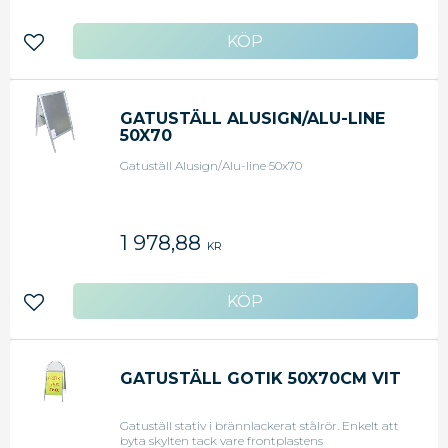
Lägg till i favoriter
GATUSTÄLL ALUSIGN/ALU-LINE
50X70
Gatuställ Alusign/Alu-line 50x70
1 978,88
KR
Lägg till i favoriter
GATUSTÄLL GOTIK 50X70CM VIT
Gatuställ stativ i brännlackerat stålrör. Enkelt att
byta skylten tack vare frontplastens