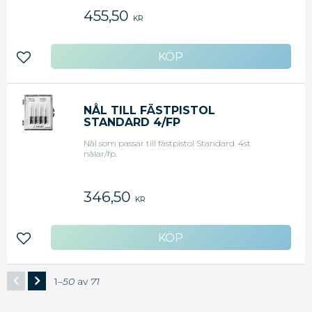
455,50
KR
Lägg till i favoriter
NÅL TILL FÄSTPISTOL
STANDARD 4/FP
Nål som passar till fästpistol Standard. 4st
nålar/fp.
346,50
KR
Lägg till i favoriter
1–
50
av
71