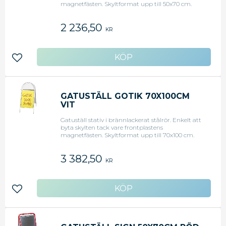
magnetfästen. Skyltformat upp till 50x70 cm.
2 236,50
KR
Lägg till i favoriter
GATUSTÄLL GOTIK 70X100CM
VIT
Gatuställ stativ i brännlackerat stålrör. Enkelt att
byta skylten tack vare frontplastens
magnetfästen. Skyltformat upp till 70x100 cm.
3 382,50
KR
Lägg till i favoriter