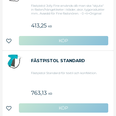
Fästpistol Jolly Fine används då man ska "skjuta"
in fästen/hängetiketer i kläder, skor, tygprodukter
mm.. Avsedd för Fine fästsnören. - 0 <li>Original
art.nr: 15410</li>
413,25
KR
Lägg till i favoriter
FÄSTPISTOL STANDARD
Fästpistol Standard för textil och konfektion.
763,13
KR
Lägg till i favoriter