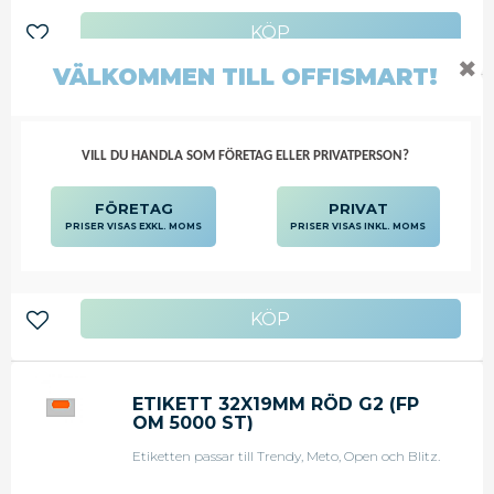
Lägg till i favoriter
✖
VÄLKOMMEN TILL OFFISMART!
ETIKETT 22X12MM VIT G2 (FP OM
10500 ST)
VILL DU HANDLA SOM FÖRETAG ELLER PRIVATPERSON?
Etiketten passar till Trendy.
FÖRETAG
PRIVAT
PRISER VISAS EXKL. MOMS
PRISER VISAS INKL. MOMS
194,25
KR
Lägg till i favoriter
ETIKETT 32X19MM RÖD G2 (FP
OM 5000 ST)
Etiketten passar till Trendy, Meto, Open och Blitz.