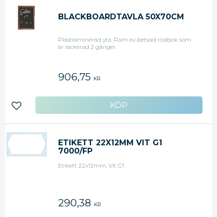
BLACKBOARDTAVLA 50X70CM
Plastlaminerad yta. Ram av betsad rödbok som
är lackerad 2 gånger.
906,75
KR
Lägg till i favoriter
ETIKETT 22X12MM VIT G1
7000/FP
Etikett 22x12mm, Vit G1
290,38
KR