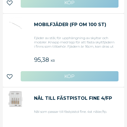
Lägg till i favoriter
MOBILFJÄDER (FP OM 100 ST)
Fjäder av stål, för upphängning av skyltar och
mobiler. Knapp med tejp för att fästa skyltfjädern
i finns som tillbehör. Fjädern är 16cm, kan dras ut
till 160cm och klara vikt upp till 0,4kg.
95,38
KR
Lägg till i favoriter
NÅL TILL FÄSTPISTOL FINE 4/FP
Nål som passar till fästpistol fine. 4st nålar/fp.