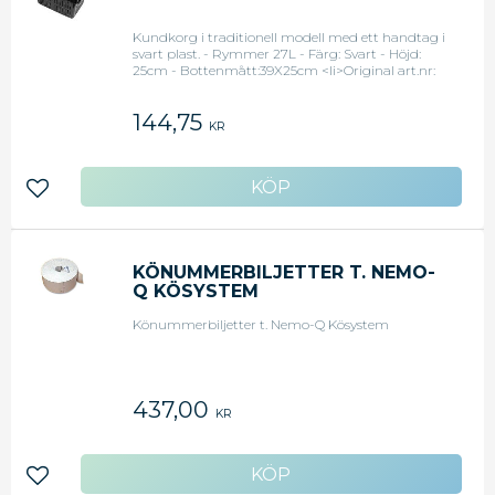
Kundkorg i traditionell modell med ett handtag i
svart plast. - Rymmer 27L - Färg: Svart - Höjd:
25cm - Bottenmått:39X25cm <li>Original art.nr:
900517</li>
144,75
KR
Lägg till i favoriter
KÖNUMMERBILJETTER T. NEMO-
Q KÖSYSTEM
Könummerbiljetter t. Nemo-Q Kösystem
437,00
KR
Lägg till i favoriter