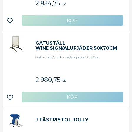
2 834,75
KR
Lägg till i favoriter
GATUSTÄLL
WINDSIGN/ALUFJÄDER 50X70CM
Gatuställ Windsign/Alufjäder 50x70cm
2 980,75
KR
Lägg till i favoriter
J FÄSTPISTOL JOLLY