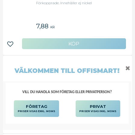
Förkopprade. Innehåller ej nickel
7,88
KR
Lägg till i favoriter
DURABLE GEM 32MM (FP OM 100
✖
VÄLKOMMEN TILL OFFISMART!
ST)
Förkopprade. Innehåller ej nickel
VILL DU HANDLA SOM FÖRETAG ELLER PRIVATPERSON?
8,63
KR
FÖRETAG
PRIVAT
PRISER VISAS EXKL. MOMS
PRISER VISAS INKL. MOMS
Lägg till i favoriter