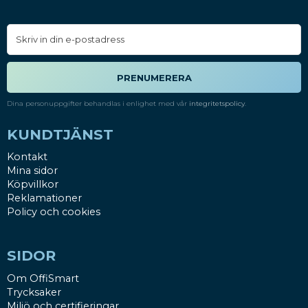
PRENUMERERA
Dina personuppgifter behandlas i enlighet med vår
integritetspolicy
.
KUNDTJÄNST
Kontakt
Mina sidor
Köpvillkor
Reklamationer
Policy och cookies
SIDOR
Om OffiSmart
Trycksaker
Miljö och certifieringar