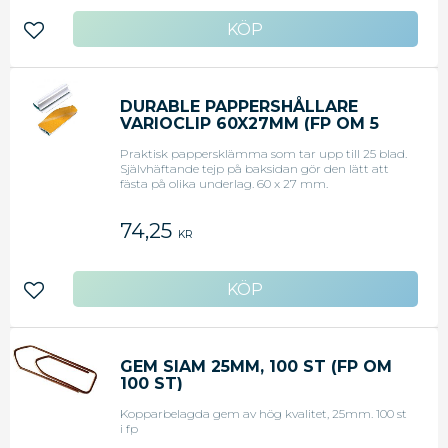
Lägg till i favoriter
DURABLE PAPPERSHÅLLARE
VARIOCLIP 60X27MM (FP OM 5
ST)
Praktisk pappersklämma som tar upp till 25 blad.
Självhäftande tejp på baksidan gör den lätt att
fästa på olika underlag. 60 x 27 mm.
74,25
KR
Lägg till i favoriter
GEM SIAM 25MM, 100 ST (FP OM
100 ST)
Kopparbelagda gem av hög kvalitet, 25mm. 100 st
i fp