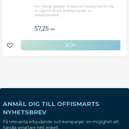
För hålade papper. Snabb och stadig överföring
av upp till 25 ark av 80g papper. Av
polystyrenplast.
57,25
KR
Lägg till i favoriter
ANMÄL DIG TILL OFFISMARTS
NYHETSBREV
Få relevanta erbjudande och kampanjer, en möjlighet att
handla smartare helt enkelt.