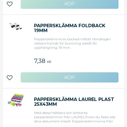
Lägg till i favoriter
PAPPERSKLÄMMA FOLDBACK
19MM
Pappersklämma av bockad metall. Handtagen
vikbara framåt för buntning, bakåt för
upphängning. 19 mm.
7,38
KR
Lägg till i favoriter
PAPPERSKLÄMMA LAUREL PLAST
25X43MM
Med dessa hållbara och slitstarka
pappersklämmor från LAUREL® kan du fästa alla
dina dokument enkelt. Pappersklämmorna från
LAUREL® finns i olika färger och hjälper dig att