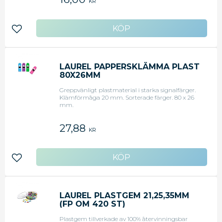
KR
Lägg till i favoriter
LAUREL PAPPERSKLÄMMA PLAST
80X26MM
Greppvänligt plastmaterial i starka signalfärger.
Klämförmåga 20 mm. Sorterade färger. 80 x 26
mm.
27,88
KR
Lägg till i favoriter
LAUREL PLASTGEM 21,25,35MM
(FP OM 420 ST)
Plastgem tillverkade av 100% återvinningsbar