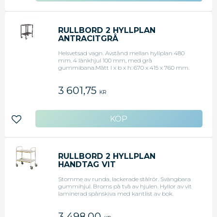
RULLBORD 2 HYLLPLAN
ANTRACITGRÅ
Helsvetsad vagn. Avstånd mellan hyllplan 480
mm. 4 länkhjul 100 mm, med grå
gummibana.Mått l x b x h: 670 x 415 x 760 mm.
Anpassad för plastback 600 x 400 mm. Kapacitet
150 kg. Vikt 12 kg. Levereras omonterad = Flatpack.
3 601,75
KR
Lägg till i favoriter
RULLBORD 2 HYLLPLAN
HANDTAG VIT
Stomme av runda, lackerade stålrör. Svängbara
gummihjul. Broms på två av hjulen. Hyllor av vit
laminerad spånskiva med kantlist av bok.
Avstånd mellan hyllplanen 370 mm.Mått l x b x h:
750 x 500 x 900 mm. Höjd till handtag 910
3 498,00
mm.Kapacitet 100kg. Levereras omonterad =