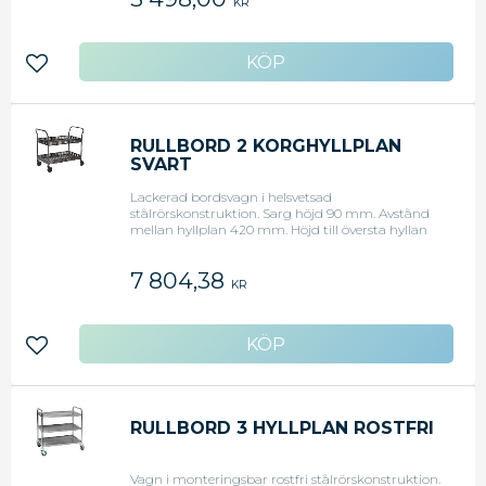
KR
Flatpack.
Lägg till i favoriter
RULLBORD 2 KORGHYLLPLAN
SVART
Lackerad bordsvagn i helsvetsad
stålrörskonstruktion. Sarg höjd 90 mm. Avstånd
mellan hyllplan 420 mm. Höjd till översta hyllan
600 mm. 4 länkhjul, diameter 125 mm.Mått l x b x
h: 950 x 540 x 1000 mm. Kapacitet 250 kg. Vikt 21
7 804,38
kg.
KR
Lägg till i favoriter
RULLBORD 3 HYLLPLAN ROSTFRI
Vagn i monteringsbar rostfri stålrörskonstruktion.