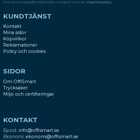
Dina personuppgifter behandlas i enlighet med vår
integritetspolicy
.
KUNDTJÄNST
Kontakt
Mina sidor
Köpvillkor
Reklamationer
Policy och cookies
SIDOR
Om OffiSmart
Trycksaker
Miljö och certifieringar
KONTAKT
Epost:
info@offismart.se
Ekonomi:
ekonomi@offismart.se