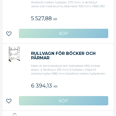
Avstånd mellan hyllplan 270 mm. 4 länkhjul
varav två med broms, diameter 100 mm. Mått:910
x 590 x 940 mm. Kapacitet 100 kg. Levereras
omonterad
5 527,88
KR
Lägg till i favoriter
RULLVAGN FÖR BÖCKER OCH
PÄRMAR
Med vit laminatskiva och helsvetsat elförzinkat
stativ. 4 länkhjul, 100 mm.3 hyllplan, höjd till
översta hyllan 890 mm.Avstånd mellan hyllplanen
350 mm. Maxbelastning per hylla 25kg.Mått l x b x
h: 750 290x1140 mm. Levereras med 6 pärmstöd.
6 394,13
Vikt 24 kg.
KR
Lägg till i favoriter