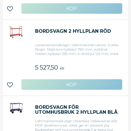
Lägg till i favoriter
BORDSVAGN 2 HYLLPLAN RÖD
Lackerad bordsvagn i stålrörskonstruktion. 5 olika
färger. Höjd övre hyllplan 760 mm, avstånd
mellan hyllplan 530 mm. 4 länkhjul 125 mm, med
grå gummibana.Mått l x b x h: 1070 x 450 x 940
mm. Kan monteras med hyllkant upp eller ned.
5 527,50
Kapacitet 250 kg. Vikt 23 kg. Levereras omonterad
KR
= Flatpack.
Lägg till i favoriter
BORDSVAGN FÖR
UTOMHUSBRUK 2 HYLLPLAN BLÅ
Lättmanövrerad vagn tillverkad i blålackerat stål.
MDF direktlaminat, vilket ger en slitstark yta.
Bygelsatser och hjul omonterade.2 st fasta hjul