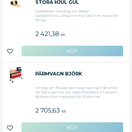
STORA HJUL GUL
Hopfällbart handtag och fällbar
lastplattform.Luftgummihjul 260 mm, kapacitet
150 kg.
2 421,38
KR
Lägg till i favoriter
PÄRMVAGN BJÖRK
Smidig och flexibel pärmvagn som gör det enkel
att flytta pärmar och tidskriftshållare. 2 hyllplan i
björklaminat med plats för 26 pärmar.
Grålackerat stativ med hjul. 4 flyttbara pärmstöd
medföljer. Maxbelastning per hyllplan 90 kg. Mått:
2 705,63
H 910 x B 860 x D 340mm. Levereras omonterad.
KR
Lägg till i favoriter