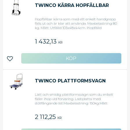
TWINCO KÄRRA HOPFÄLLBAR
Hopfällbar kärra som med ett enkelt handgrepp
fälls ut och är klar att använda. Maxbelastning 80
kg. Mått: Utfälld 103x48x44cm. Ihopfälld
78x48x6cm. Lastplatta 48x21cm. Vikt 5 kg.
1 432,13
KR
Lägg till i favoriter
TWINCO PLATTFORMSVAGN
Lätt och smidig plattformsvagn som du enkelt
fäller ihop vid förvaring. Lastplatta med
stötfångande list.Maxbelastning: 150kg.Mått
(hxbxd): Utfälld 84 x 73 x 48 cm. Ihopfälld 22 x 73 x
48 cm. Lastplatta (bxd) 73 x 48 cm.
2 112,25
KR