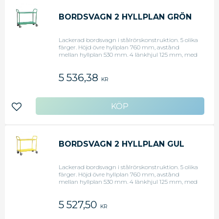
BORDSVAGN 2 HYLLPLAN GRÖN
Lackerad bordsvagn i stålrörskonstruktion. 5 olika
färger. Höjd övre hyllplan 760 mm, avstånd
mellan hyllplan 530 mm. 4 länkhjul 125 mm, med
grå gummibana.Mått l x b x h: 1070 x 450 x 940
mm. Kan monteras med hyllkant upp eller ned.
5 536,38
Kapacitet 250 kg. Vikt 23 kg. Levereras omonterad
KR
= Flatpack.
Lägg till i favoriter
BORDSVAGN 2 HYLLPLAN GUL
Lackerad bordsvagn i stålrörskonstruktion. 5 olika
färger. Höjd övre hyllplan 760 mm, avstånd
mellan hyllplan 530 mm. 4 länkhjul 125 mm, med
grå gummibana.Mått l x b x h: 1070 x 450 x 940
mm. Kan monteras med hyllkant upp eller ned.
5 527,50
Kapacitet 250 kg. Vikt 23 kg. Levereras omonterad
KR
= Flatpack.