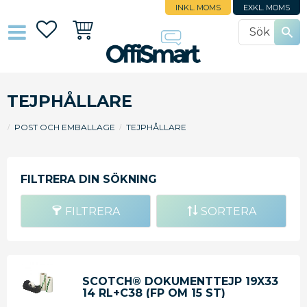
INKL. MOMS
EXKL. MOMS
Favoriter
Kundvagn
TEJPHÅLLARE
POST OCH EMBALLAGE
TEJPHÅLLARE
FILTRERA
SORTERA
SCOTCH® DOKUMENTTEJP 19X33
14 RL+C38 (FP OM 15 ST)