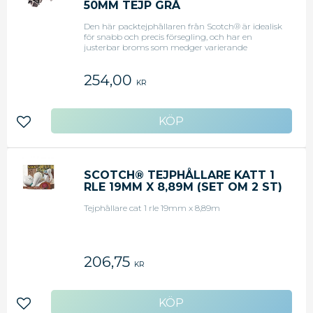
50MM TEJP GRÅ
Den här packtejphållaren från Scotch® är idealisk
för snabb och precis försegling, och har en
justerbar broms som medger varierande
upplindningshastigheter.Den här kraftiga
tejphållaren i metall ger långvarig hållbarhet.
254,00
Använd den med 50 mm packtejper med en
KR
längd på upp till 132 m.Justerbar bromsFör 50
mm packtejper upp till 132 m längd
Lägg till i favoriter
SCOTCH® TEJPHÅLLARE KATT 1
RLE 19MM X 8,89M (SET OM 2 ST)
Tejphållare cat 1 rle 19mm x 8,89m
206,75
KR
Lägg till i favoriter