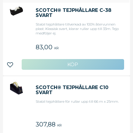
SCOTCH® TEJPHÅLLARE C-38
SVART
Stabil tejphållare tillverkad av 100% återvunnen
plast. Klassisk svart, klarar rullar upp till 33m. Tejp
medföljer ej.
83,00
KR
Lägg till i favoriter
SCOTCH® TEJPHÅLLARE C10
SVART
Stabil tejphållare för rullar upp till 66 m x 25mm.
307,88
KR