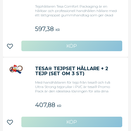
Tejphållaren Tesa Comfort Packaging är en
hållbar och professionell handhållen hållare med
ett lättgreppat gummihandtag som ger ökad
komfort.Den här tejphållaren har ett indragbart
blad för extra säkerhet. Upplindningsbromsen
597,38
kan justeras för att passa varierande
KR
upplindningshastigheter.Lättgreppat gummi
handtagFör packtejper upp till 50 mm bredd och
140 mm rulldiameter
Lägg till i favoriter
TESA® TEJPSET HÅLLARE + 2
TEJP (SET OM 3 ST)
Med handhållaren för tejp från tesa® och två
Ultra Strong tejprullar i PVC är tesa® Promo
Pack är den idealiska lösningen för alla dina
tejpbehov.Tesa® handhållaren har ett lättanvänt
grepp, fullt justerbar spänningskontroll och en
407,88
gummirulle för enkel applicering av alla
KR
packtejper i standardutförande. Den levereras
dessutom med 2 rullar av tesapack® Ultra Strong
packtejp för att göra ett praktiskt och
ekonomiskt paket. Hållarens stadiga metallram
Lägg till i favoriter
och vassa kniv kompletteras med en flexibel
tejparm och ett gjutet plasthandtag.