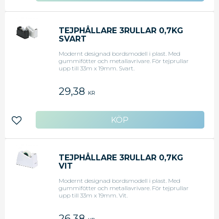
TEJPHÅLLARE 3RULLAR 0,7KG
SVART
Modernt designad bordsmodell i plast. Med
gummifötter och metallavrivare. För tejprullar
upp till 33m x 19mm. Svart.
29,38
KR
Lägg till i favoriter
TEJPHÅLLARE 3RULLAR 0,7KG
VIT
Modernt designad bordsmodell i plast. Med
gummifötter och metallavrivare. För tejprullar
upp till 33m x 19mm. Vit.
26,38