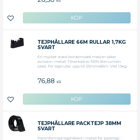
KR
Lägg till i favoriter
TEJPHÅLLARE 66M RULLAR 1,7KG
SVART
En mycket stabil bordsmodell med en säker
avrivare i metall. Tillverkad av 100% återvunnen
plast. För tejprullar upp till 25mmx66m. Vikt 1,5kg.
76,88
KR
Lägg till i favoriter
TEJPHÅLLARE PACKTEJP 38MM
SVART
Päronformad tejphållare i metall för packtejp -