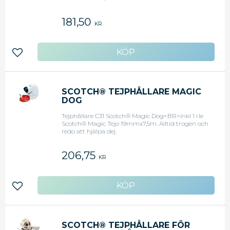
181,50
KR
Lägg till i favoriter
SCOTCH® TEJPHÅLLARE MAGIC
DOG
Tejphållare C31 Scotch® Magic Dog<BR>inkl 1 rle
Scotch® Magic Tejp 19mmx7,5m. Alltid trogen och
redo att hjälpa dej.
206,75
KR
Lägg till i favoriter
SCOTCH® TEJPHÅLLARE FÖR