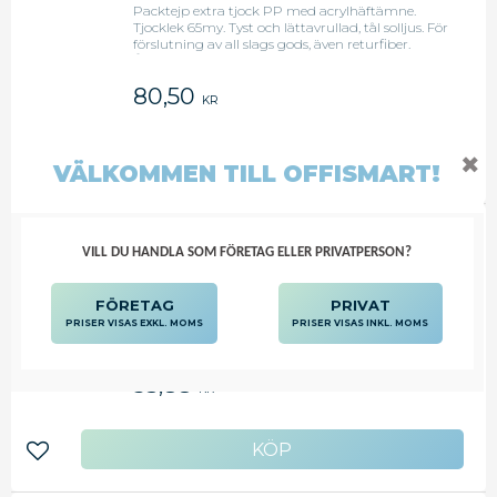
Packtejp extra tjock PP med acrylhäftämne.
Tjocklek 65my. Tyst och lättavrullad, tål solljus. För
förslutning av all slags gods, även returfiber.
Åldersbeständig. Även för kartonger som förvaras
i frysrum. EAN kod per 6 pack.
80,50
KR
✖
VÄLKOMMEN TILL OFFISMART!
Lägg till i favoriter
SCOTCH® PACKTEJP 371 PP
VILL DU HANDLA SOM FÖRETAG ELLER PRIVATPERSON?
66MX38MM BRUN
Packtejp PP med HotMelt häftämne. Tjocklek
FÖRETAG
PRIVAT
48my. Lättavrullad, kan skrika vid avrullning. För
PRISER VISAS EXKL. MOMS
PRISER VISAS INKL. MOMS
förslutning av lätt gods, även returfiber. Lämplig
för korttidsförslutning. EAN kod per 6 pack.
53,88
KR
Lägg till i favoriter