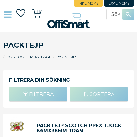
INKL. MOMS
EXKL. MOMS
Favoriter
Kundvagn
PACKTEJP
POST OCH EMBALLAGE
PACKTEJP
FILTRERA
SORTERA
PACKTEJP SCOTCH PPEX TJOCK
66MX38MM TRAN