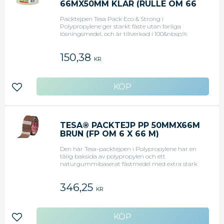
66MX50MM KLAR (RULLE OM 66
M)
Packtejpen Tesa Pack Eco & Strong i
Polypropylene ger starkt fäste utan farliga
lösningsmedel, och är tillverkad i 100&nbsp;%
återvunnen plast.<BR>Den här hållbara tejpen
har en hög motståndskraft mot UV och tidens
150,38
tand, vilket gör den lämplig för användning
KR
utomhus. Den är idealisk för försegling av lätta
och medeltunga paket. Jämn matning och enkel
upplindning ger extra effektiv hantering.
<BR>100&nbsp;% återvunnen plast och rulle av
Lägg till i favoriter
kartongUV-resistentAntal: 6 Mått: 50 mm x 66
mTjocklek (mikrometer): 56Färg: Transparent
<BR><BR>
TESA® PACKTEJP PP 50MMX66M
BRUN (FP OM 6 X 66 M)
Den här Tesa-packtejpen i Polypropylene har en
tålig baksida av polypropylen och ett
naturgummibaserat fästmedel med extra stark
fästkraft.<BR>Den här mångsidiga tejpen är
lämpad för manuell användning och är även
346,25
kompatibel med de flesta hållare. Den är idealisk
KR
för försegling av lätta till medeltunga paket.
<BR>Mått: 50 mm x 66 mTjocklek (mikrometer):
46Antal: 6Färg: Brun<BR><BR>
Lägg till i favoriter