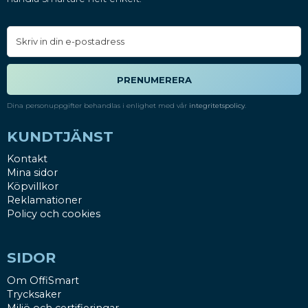
PRENUMERERA
Dina personuppgifter behandlas i enlighet med vår
integritetspolicy
.
KUNDTJÄNST
Kontakt
Mina sidor
Köpvillkor
Reklamationer
Policy och cookies
SIDOR
Om OffiSmart
Trycksaker
Miljö och certifieringar