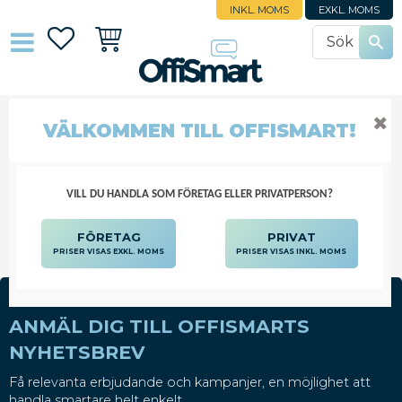
INKL. MOMS
EXKL. MOMS
Favoriter
Kundvagn
✖
VÄLKOMMEN TILL OFFISMART!
MOPP ENGÅNGS
STÄD OCH HYGIEN
REDSKAP
MOPP ENGÅNGS
VILL DU HANDLA SOM FÖRETAG ELLER PRIVATPERSON?
FÖRETAG
PRIVAT
PRISER VISAS EXKL. MOMS
PRISER VISAS INKL. MOMS
ANMÄL DIG TILL OFFISMARTS
NYHETSBREV
Få relevanta erbjudande och kampanjer, en möjlighet att
handla smartare helt enkelt.