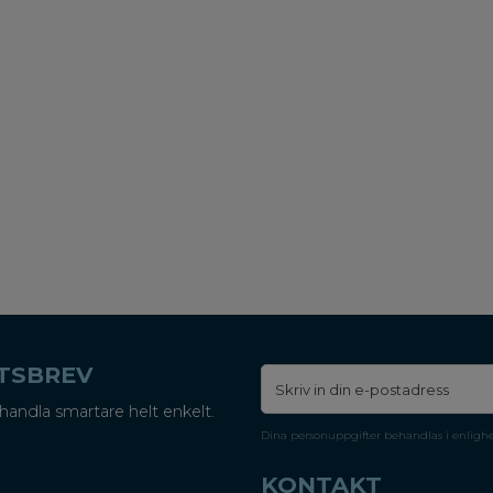
ETSBREV
handla smartare helt enkelt.
Dina personuppgifter behandlas i enligh
KONTAKT