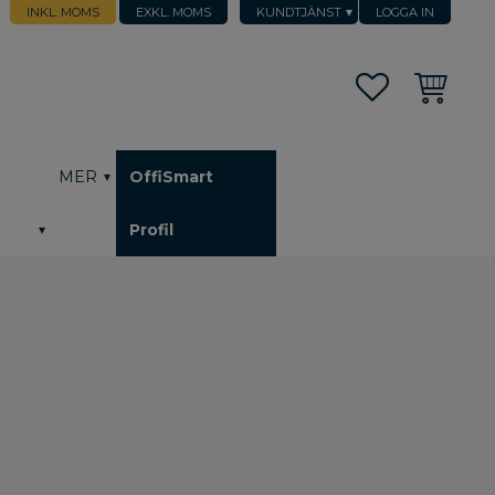
INKL. MOMS
EXKL. MOMS
KUNDTJÄNST
LOGGA IN
Favoriter
Kundvagn
h
MER
OffiSmart
Profil