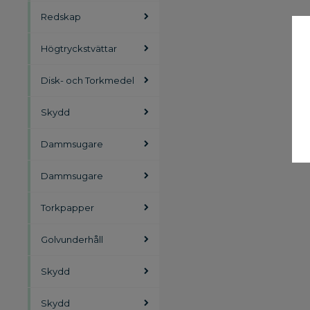
Redskap
Högtryckstvättar
Disk- och Torkmedel
Skydd
Dammsugare
Dammsugare
Torkpapper
Golvunderhåll
Skydd
Skydd