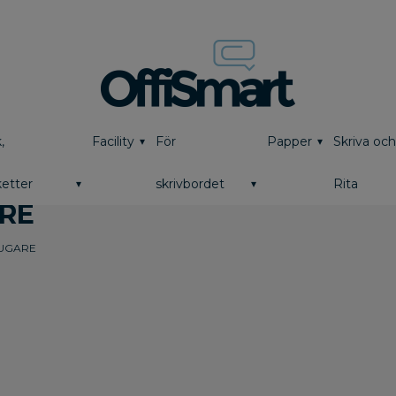
,
Facility
För
Papper
Skriva oc
etter
skrivbordet
Rita
RE
UGARE