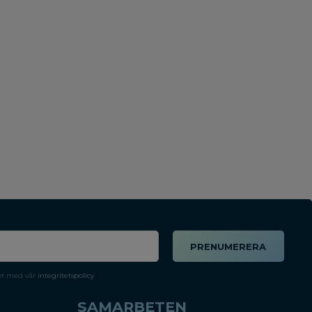
PRENUMERERA
et med vår
integritetspolicy
.
SAMARBETEN