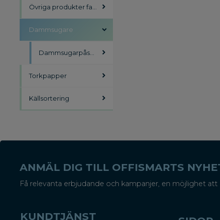
Övriga produkter facility
Dammsugare
Dammsugarpåsar och Filter
Torkpapper
Källsortering
ANMÄL DIG TILL OFFISMARTS NYH
Få relevanta erbjudande och kampanjer, en möjlighet att 
KUNDTJÄNST