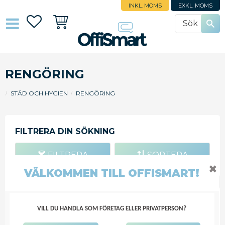
INKL. MOMS
EXKL. MOMS
Favoriter
Kundvagn
RENGÖRING
STÄD OCH HYGIEN
RENGÖRING
FILTRERA
SORTERA
✖
VÄLKOMMEN TILL OFFISMART!
ALLRENGÖRING ACTIVA BAD
VILL DU HANDLA SOM FÖRETAG ELLER PRIVATPERSON?
750ML