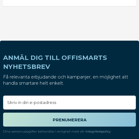
moppar: 10 -25 ml till 10 liter vatten. Vid
highspeedpolering används en dosering på upp
till max 50%. Öka doseringen för hårt smutsade
golv. - Utseende: Vit vätska
ANMÄL DIG TILL OFFISMARTS
NYHETSBREV
Få relevanta erbjudande och kampanjer, en möjlighet att
handla smartare helt enkelt.
PRENUMERERA
Dina personuppgifter behandlas i enlighet med vår
integritetspolicy
.