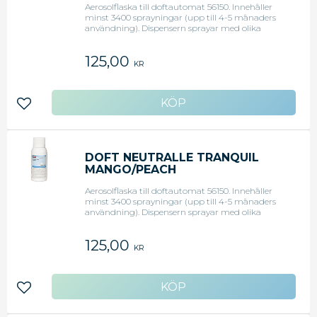
Aerosolflaska till doftautomat 56150. Innehåller
minst 3400 sprayningar (upp till 4-5 månaders
användning). Dispensern sprayar med olika
intervall beroende på hur mycket doft som
behövs. Luftfräschare och luktneutraliserare.
125,00
Aerosolspray som eliminerar dåligt lukt i alla
KR
utrymmen. Enkelt system att använda, bara fyll
på med en ny refill när den gamla tagit slut. -
Doft: Apelsin/Grape
Lägg till i favoriter
DOFT NEUTRALLE TRANQUIL
MANGO/PEACH
Aerosolflaska till doftautomat 56150. Innehåller
minst 3400 sprayningar (upp till 4-5 månaders
användning). Dispensern sprayar med olika
intervall beroende på hur mycket doft som
behövs. Luftfräschare och luktneutraliserare.
125,00
Aerosolspray som eliminerar dåligt lukt i alla
KR
utrymmen. Enkelt system att använda, bara fyll
på med en ny refill när den gamla tagit slut. -
Doft: Mango/Peach
Lägg till i favoriter