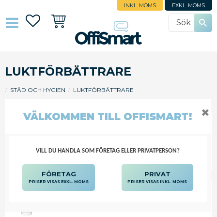
INKL. MOMS
EXKL. MOMS
Favoriter
Kundvagn
LUKTFÖRBÄTTRARE
STÄD OCH HYGIEN
LUKTFÖRBÄTTRARE
✖
VÄLKOMMEN TILL OFFISMART!
FILTRERA
SORTERA
VILL DU HANDLA SOM FÖRETAG ELLER PRIVATPERSON?
FÖRETAG
PRIVAT
PRISER VISAS EXKL. MOMS
PRISER VISAS INKL. MOMS
DOFT NEUTRALLE EXPRESSIONS
APELSIN/GRAPE