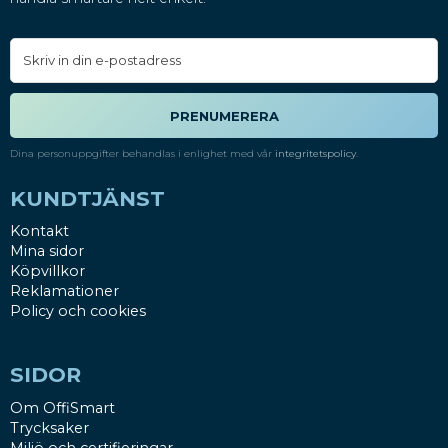
PRENUMERERA
Dina personuppgifter behandlas i enlighet med vår
integritetspolicy
.
KUNDTJÄNST
Kontakt
Mina sidor
Köpvillkor
Reklamationer
Policy och cookies
SIDOR
Om OffiSmart
Trycksaker
Miljö och certifieringar