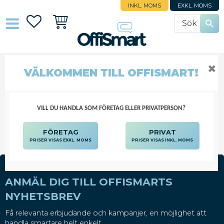
INKL. MOMS
EXKL. MOMS
Favoriter
Kundvagn
✖
VÄLKOMMEN TILL OFFISMART!
SÄCKAR
STÄD OCH HYGIEN
SÄCKAR
VILL DU HANDLA SOM FÖRETAG ELLER PRIVATPERSON?
FÖRETAG
PRIVAT
PRISER VISAS EXKL. MOMS
PRISER VISAS INKL. MOMS
ANMÄL DIG TILL OFFISMARTS
NYHETSBREV
Få relevanta erbjudande och kampanjer, en möjlighet att
handla smartare helt enkelt.