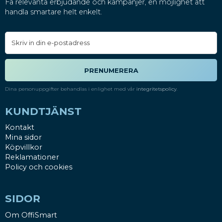
Få relevanta erbjudande och kampanjer, en möjlighet att
handla smartare helt enkelt.
PRENUMERERA
Dina personuppgifter behandlas i enlighet med vår
integritetspolicy
.
KUNDTJÄNST
Kontakt
Mina sidor
Köpvillkor
Reklamationer
Policy och cookies
SIDOR
Om OffiSmart