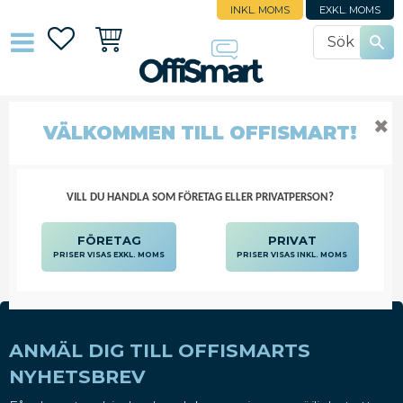
INKL. MOMS
EXKL. MOMS
Favoriter
Kundvagn
✖
FRAKTHANDLINGAR
VÄLKOMMEN TILL OFFISMART!
POST OCH EMBALLAGE
FRAKTER - TILLBEHÖR
FRAKTHANDLINGAR
VILL DU HANDLA SOM FÖRETAG ELLER PRIVATPERSON?
FÖRETAG
PRIVAT
PRISER VISAS EXKL. MOMS
PRISER VISAS INKL. MOMS
ANMÄL DIG TILL OFFISMARTS
NYHETSBREV