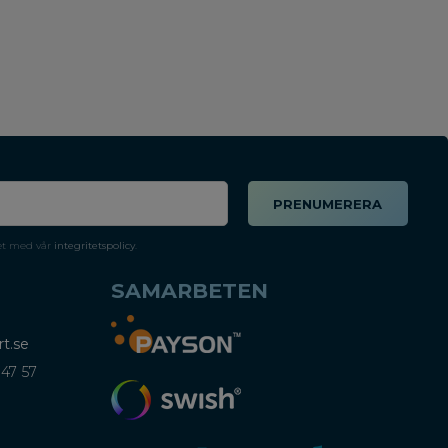
PRENUMERERA
et med vår
integritetspolicy
.
SAMARBETEN
t.se
 47 57