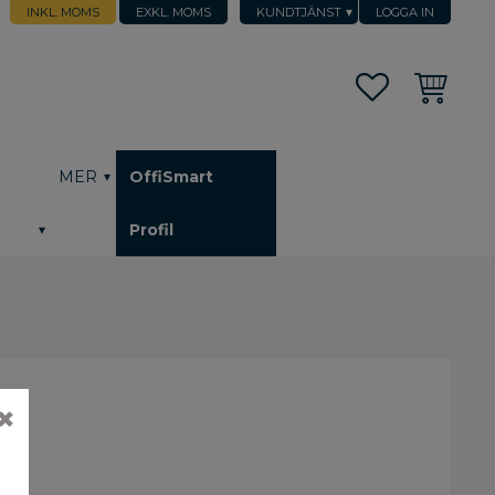
INKL. MOMS
EXKL. MOMS
KUNDTJÄNST
LOGGA IN
Favoriter
Kundvagn
h
MER
OffiSmart
Profil
✖