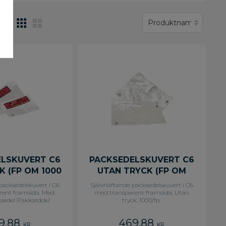
LSKUVERT C6
PACKSEDELSKUVERT C6
K (FP OM 1000
UTAN TRYCK (FP OM
ST)
1000 ST)
packsedelskuvert i C6
Självhäftande packsedelskuvert i C6
rent framsida. Med
med transparent framsida. Utan
ksedel Pakkseddel
tryck. 1000/fp.
kkauslista. 1000/fp.
9,88
469,88
KR
KR