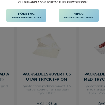
VILL DU HANDLA SOM FÖRETAG ELLER PRIVATPERSON?
FÖRETAG
PRIVAT
PRISER VISAS EXKL. MOMS
PRISER VISAS INKL. MOMS
AD A
PACKSEDELSKUVERT C5
PACKSEDE
T)
UTAN TRYCK (FP OM
MED TRYC
1000 ST)
iginal
Självhäftande packsedelskuvert i C5
Självhäftande 
med transparent framsida. Utan
med transpa
tryck. 1000/fp.
tryck - Pac
Packinglist Pa
941,00
46
KR