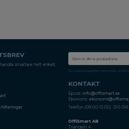
ETSBREV
handla smartare helt enkelt.
Dina personuppgifter behandlas i enligh
KONTAKT
Epost:
info@offismart.se
art
Ekonomi:
ekonomi@offismar
rtifieringar
Telefon (09.00-15.00): 010-516
OffiSmart AB
Triangeln 4