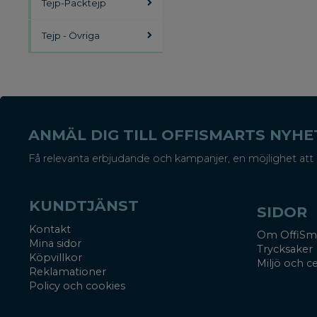
Tejp-Packtejp
Tejp - Övriga
ANMÄL DIG TILL OFFISMARTS NYH
Få relevanta erbjudande och kampanjer, en möjlighet att 
KUNDTJÄNST
SIDOR
Kontakt
Om OffiSm
Mina sidor
Trycksaker
Köpvillkor
Miljö och ce
Reklamationer
Policy och cookies