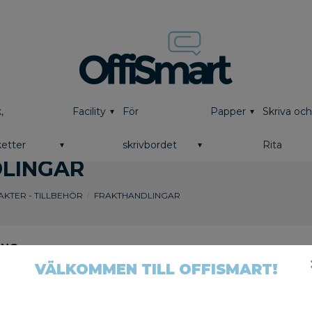
,
Facility
För
Papper
Skriva oc
etter
skrivbordet
Rita
LINGAR
AKTER - TILLBEHÖR
FRAKTHANDLINGAR
VÄLKOMMEN TILL OFFISMART!
Tillverkare
Visa endast
[NORDIC
Finns i lager
4
Brands]
4