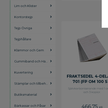
Lim och Klister
Kontorstejp
Tejp Övriga
Tejphållare
Klämmor och Gem
Gummiband och Häftstift
Kuvertering
FRAKTSEDEL 4-DEL
701 (FP OM 100 S
Stämplar och tillbehör
Självkarboniserande med 1 or
och 3 kopior.
Butiksmaterial
466,75
Bärkassar och Påsar
KR