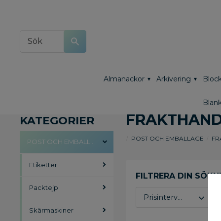
Almanackor
Arkivering
Block
Blank
FRAKTHAND
KATEGORIER
POST OCH EMBALLAGE
FR
POST OCH EMBALLAGE
Etiketter
Packtejp
Prisintervall
Skärmaskiner
466
941