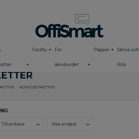
,
Facility
För
Papper
Skriva oc
etter
skrivbordet
Rita
KETTER
IKETTER
ADRESSETIKETTER
Tillverkare
Visa endast
AVERY
42
Finns i lager
21