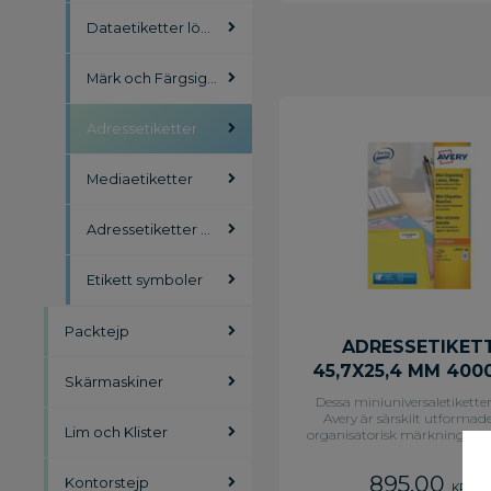
Dataetiketter löpande bana
Märk och Färgsignalsetiketter
Adressetiketter
Mediaetiketter
Adressetiketter Staples
Etikett symboler
Packtejp
ADRESSETIKET
45,7X25,4 MM 400
Skärmaskiner
Dessa miniuniversaletiketter
Avery är särskilt utformade
Lim och Klister
organisatorisk märkning i 
eller på kontoret. JamFR
garantin betyder att etikett
895,00
Kontorstejp
smidigt genom skrivaren varj
KR