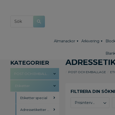
Almanackor
Arkivering
Block
Blank
ADRESSETI
KATEGORIER
POST OCH EMBALLAGE
ET
POST OCH EMBALLAGE
Etiketter
Etiketter special
Prisintervall
Adressetiketter Miljö
278
2 219