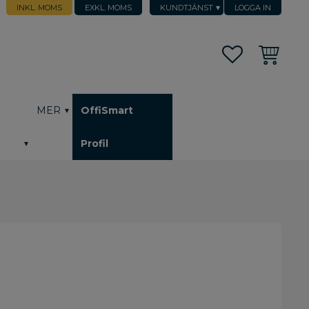
INKL. MOMS
EXKL. MOMS
KUNDTJÄNST
LOGGA IN
Favoriter
Kundvagn
h
MER
OffiSmart
Profil