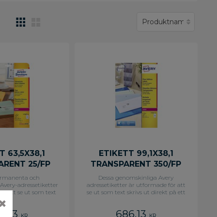
T 63,5X38,1
ETIKETT 99,1X38,1
ARENT 25/FP
TRANSPARENT 350/FP
ermanenta och
Dessa genomskinliga Avery
Avery-adressetiketter
adressetiketter är utformade för att
ör att se ut som text
se ut som text skrivs ut direkt på ett
 på ett objekt och ger
objekt och ger ett professionellt
✖
ellt utseende på alla
utseende på alla dina kuvert eller
6,13
686,13
ler mindre paket. De
mindre paket. Dessa Avery-
KR
KR