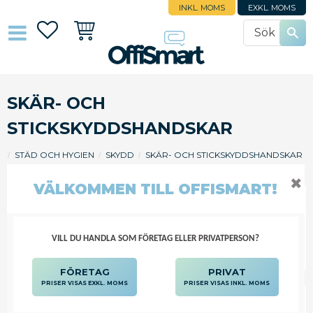
INKL. MOMS
EXKL. MOMS
Favoriter
Kundvagn
SKÄR- OCH
STICKSKYDDSHANDSKAR
STÄD OCH HYGIEN
SKYDD
SKÄR- OCH STICKSKYDDSHANDSKAR
✖
VÄLKOMMEN TILL OFFISMART!
FILTRERA
SORTERA
VILL DU HANDLA SOM FÖRETAG ELLER PRIVATPERSON?
FÖRETAG
PRIVAT
PRISER VISAS EXKL. MOMS
PRISER VISAS INKL. MOMS
SKÄRSKYDDSHANDSKE 116.540