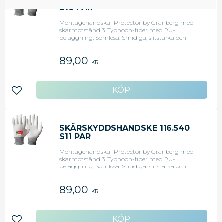
S10 PAR
Montagehandskar Protector by Granberg med
skärmotstånd 3. Typhoon-fiber med PU-
beläggning. Sömlösa. Smidiga, slitstarka och
rivstarka montagehandskar med skärmotstånd 3
(EN 388:2003), som ger ett bra skydd mot vassa
89,00
kanter och föremål samtidigt som du bevarar
KR
fingerkänsla och greppstyrka. Lämpliga för
montagearbeten eller hantering där du löper stor
risk för stick- och skärsår, såsom glashantering,
lagerarbete, underhållsarbete.
Lägg till i favoriter
SKÄRSKYDDSHANDSKE 116.540
S11 PAR
Montagehandskar Protector by Granberg med
skärmotstånd 3. Typhoon-fiber med PU-
beläggning. Sömlösa. Smidiga, slitstarka och
rivstarka montagehandskar med skärmotstånd 3
(EN 388:2003), som ger ett bra skydd mot vassa
89,00
kanter och föremål samtidigt som du bevarar
KR
fingerkänsla och greppstyrka. Lämpliga för
montagearbeten eller hantering där du löper stor
risk för stick- och skärsår, såsom glashantering,
lagerarbete, underhållsarbete.