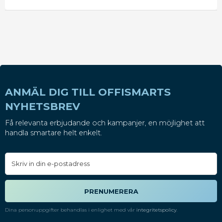
ANMÄL DIG TILL OFFISMARTS
NYHETSBREV
Få relevanta erbjudande och kampanjer, en möjlighet att
handla smartare helt enkelt.
PRENUMERERA
Dina personuppgifter behandlas i enlighet med vår
integritetspolicy
.