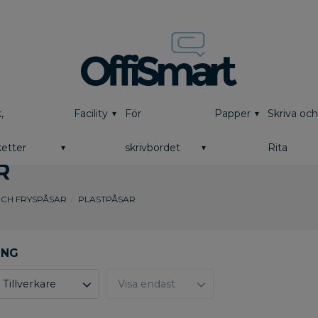
,
Facility
För
Papper
Skriva oc
etter
skrivbordet
Rita
R
OCH FRYSPÅSAR
PLASTPÅSAR
Tillverkare
Visa endast
Polynova
6
Finns i lager
0