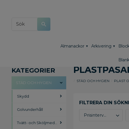
Almanackor
Arkivering
Block
Blank
PLASTPÅSA
KATEGORIER
STÄD OCH HYGIEN
PLAST 
STÄD OCH HYGIEN
Skydd
Golvunderhåll
Prisintervall
Tvätt- och Sköljmedel
442
1 505