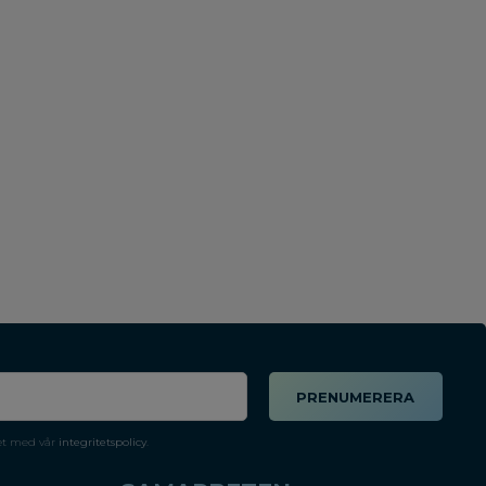
PRENUMERERA
et med vår
integritetspolicy
.