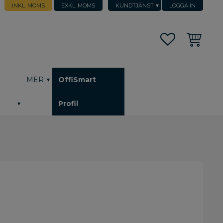
INKL. MOMS
EXKL. MOMS
KUNDTJÄNST
LOGGA IN
Favoriter
Kundvagn
h
MER
OffiSmart
Profil