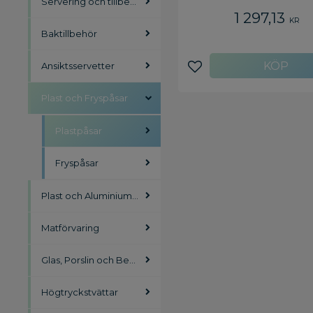
Servering och tillbehör
1 297,13
KR
Baktillbehör
Ansiktsservetter
Lägg till i favoriter
Plast och Fryspåsar
Plastpåsar
Fryspåsar
Plast och Aluminiumfolie
Matförvaring
Glas, Porslin och Bestick
Högtryckstvättar