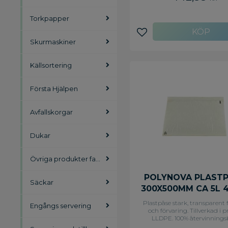
Torkpapper
Lägg till i favoriter
Skurmaskiner
Källsortering
Första Hjälpen
Avfallskorgar
Dukar
Övriga produkter facility
POLYNOVA PLAST
Säckar
300X500MM CA 5L 
(FP OM 1000 RULL
Plastpåse stark, transparent f
Engångs servering
och förvaring. Tillverkad i 
LLDPE. 100% återvinnings