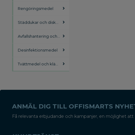
Rengöringsmedel
Städdukar och diskdukar
Avfallshantering och källsortering
Desinfektionsmedel
Tvättmedel och klädvård
ANMÄL DIG TILL OFFISMARTS NYH
Få relevanta erbjudande och kampanjer, en möjlighet att 