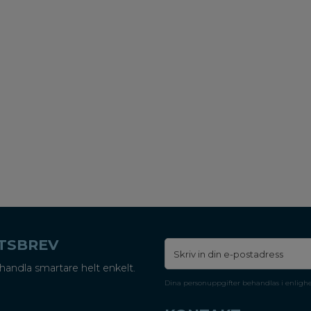
ETSBREV
handla smartare helt enkelt.
Dina personuppgifter behandlas i enligh