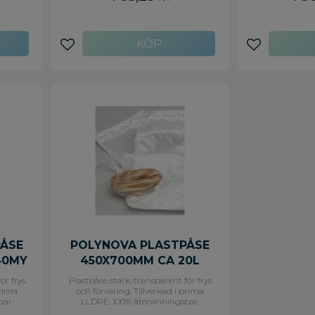
Lägg till i favoriter
Lägg till i f
PÅSE
POLYNOVA PLASTPÅSE
40MY
450X700MM CA 20L
AR)
40MY (FP OM 500
ör frys
Plastpåse stark, transparent för frys
RULLAR)
prima
och förvaring. Tillverkad i prima
bar.
LLDPE. 100% återvinningsbar.