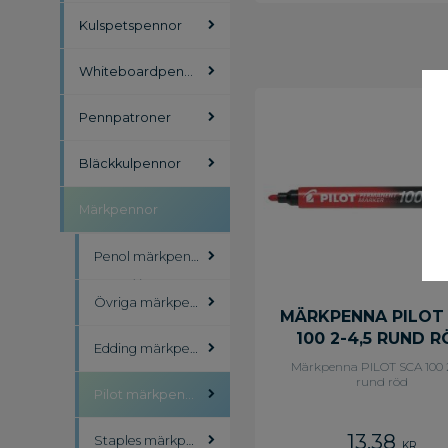
Kulspetspennor
Whiteboardpennor
Pennpatroner
Bläckkulpennor
Märkpennor
Penol märkpennor
Övriga märkpennor
MÄRKPENNA PILOT
100 2-4,5 RUND 
Edding märkpennor
Märkpenna PILOT SCA 100 
rund röd
Pilot märkpennor
13,38
Staples märkpennor
KR