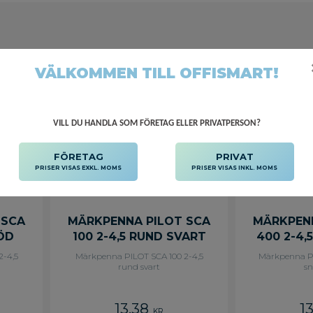
Pilot Begreen
4
VÄLKOMMEN TILL OFFISMART!
VILL DU HANDLA SOM FÖRETAG ELLER PRIVATPERSON?
FÖRETAG
PRIVAT
PRISER VISAS EXKL. MOMS
PRISER VISAS INKL. MOMS
 SCA
MÄRKPENNA PILOT SCA
MÄRKPENN
RÖD
100 2-4,5 RUND SVART
400 2-4,
2-4,5
Märkpenna PILOT SCA 100 2-4,5
Märkpenna PI
rund svart
sn
13,38
1
KR