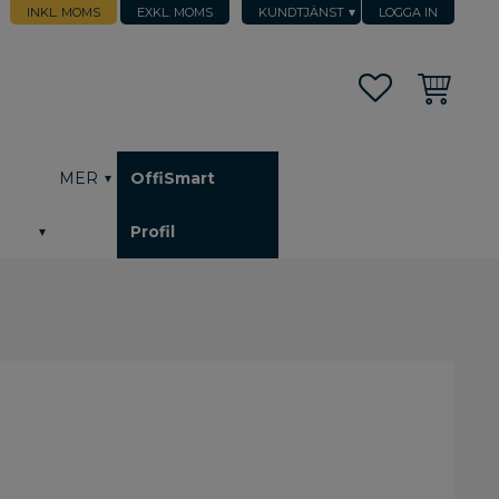
INKL. MOMS
EXKL. MOMS
KUNDTJÄNST
LOGGA IN
Favoriter
Kundvagn
h
MER
OffiSmart
Profil