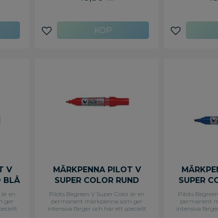
Lägg till i favoriter
Lägg till i f
T V
MÄRKPENNA PILOT V
MÄRKPEN
 BLÅ
SUPER COLOR RUND
SUPER C
RÖD
 är en
Pilots Begreen V Super Color är en
Pilots Begreen
m ger
permanent märkpenna som ger
permanent m
eciellt
intensiva färger och har ett speciellt
intensiva färger
 Pilot
system för att fukta bläcket. Pilot
system för att