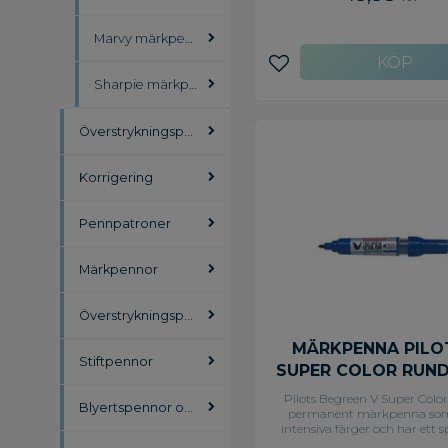
Marvy märkpennor
Lägg till i favoriter
Sharpie märkpennor
Överstrykningspennor
Korrigering
Pennpatroner
Märkpennor
Överstrykningspennor
MÄRKPENNA PILO
Stiftpennor
SUPER COLOR RUND
Pilots Begreen V Super Color
Blyertspennor och tillbehör
permanent märkpenna so
intensiva färger och har ett sp
system för att fukta bläcket.