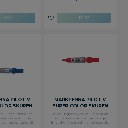
utan huv en hel dag utan att torka
ut. - Bred, sned spets med 2-4,5 mm
linjebredd.
avoriter
Lägg till i favoriter
NA PILOT V
MÄRKPENNA PILOT V
OLOR SKUREN
SUPER COLOR SKUREN
BL
RÖ
 V Super Color är en
Pilots Begreen V Super Color är en
ärkpenna som ger
permanent märkpenna som ger
 och har ett speciellt
intensiva färger och har ett speciellt
 fukta bläcket. Pilot
system för att fukta bläcket. Pilot