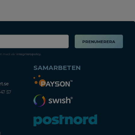
PRENUMERERA
et med vår
integritetspolicy
.
SAMARBETEN
t.se
 47 57
)