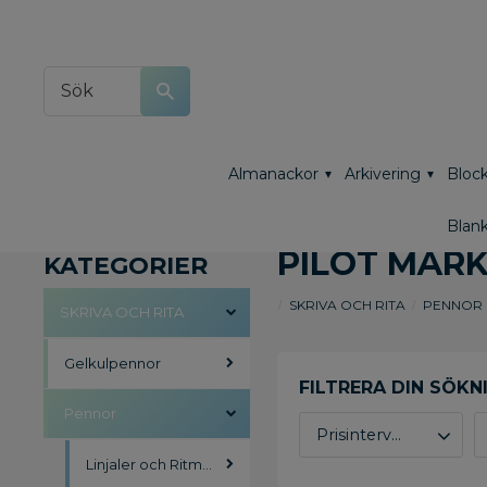
Almanackor
Arkivering
Block
Blank
PILOT MÄR
KATEGORIER
SKRIVA OCH RITA
PENNOR
SKRIVA OCH RITA
Gelkulpennor
Pennor
Prisintervall
Linjaler och Ritmateriel
13
24