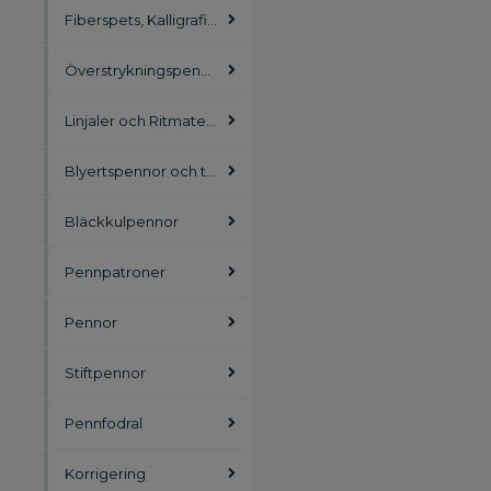
Fiberspets, Kalligrafipennor
Överstrykningspennor
Linjaler och Ritmateriel
Blyertspennor och tillbehör
Bläckkulpennor
Pennpatroner
Pennor
Stiftpennor
Pennfodral
Korrigering