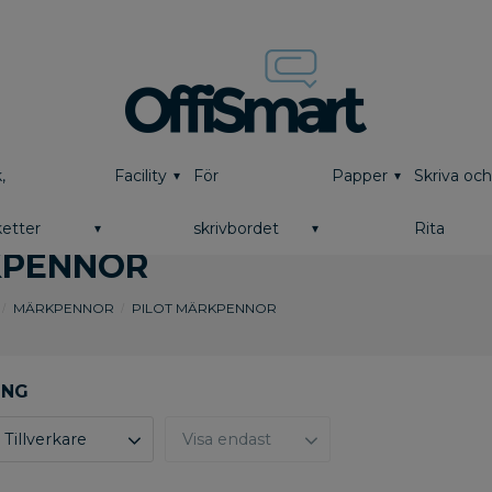
,
Facility
För
Papper
Skriva oc
etter
skrivbordet
Rita
KPENNOR
MÄRKPENNOR
PILOT MÄRKPENNOR
Tillverkare
Visa endast
PILOT
4
Finns i lager
0