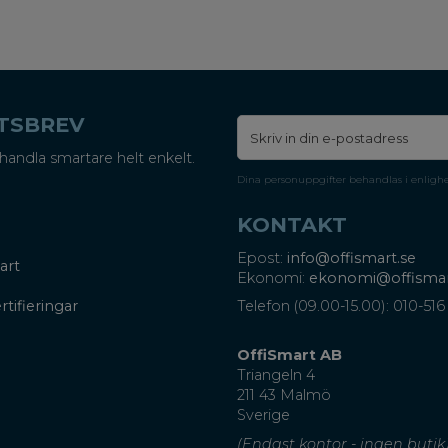
ETSBREV
handla smartare helt enkelt.
Dina personuppgifter behandlas i enligh
KONTAKT
Epost:
info@offismart.se
art
Ekonomi:
ekonomi@offismar
rtifieringar
Telefon (09.00-15.00): 010-516
OffiSmart AB
Triangeln 4
211 43 Malmö
Sverige
(Endast kontor - ingen butik