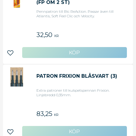
(FP OM 2 ST)
Pennpatron till Bic ReAction. Passar även till
Atlantis, Soft Feel Clic och Velocity.
32,50
KR
Lägg till i favoriter
PATRON FRIXION BLÅSVART (3)
Extra patroner till kulspetspennan Frixion.
Linjebredd 0,35mm.
83,25
KR
Lägg till i favoriter