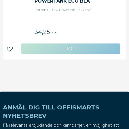
POWERTANK ECO BLÅ
Patron till UNI Powertank ECO blå
34,25
KR
Lägg till i favoriter
ANMÄL DIG TILL OFFISMARTS
NYHETSBREV
Få relevanta erbjudande och kampanjer, en möjlighet att