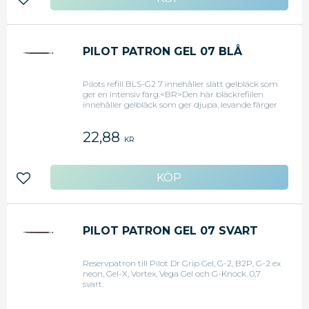
Lägg till i favoriter
PILOT PATRON GEL 07 BLÅ
Pilots refill BLS-G2 7 innehåller slätt gelbläck som
ger en intensiv färg.<BR>Den här bläckrefillen
innehåller gelbläck som ger djupa, levande färger
och som får det du skriver att sticka ut. Refillen är
enkel att använda och tar bara några sekunder
22,88
att byta: ta ut den färdiganvända patronen och
KR
sätt i refillen. Den har en tunn spets på 0,7 mm
som ger jämn skrift, vilket är perfekt för daglig
användning hemma eller på kontoret. Med
refillen slipper du krånglet med pennor som
Lägg till i favoriter
måste kastas och minskar kostnaderna.BLS-G2 7
refillTunn spets: 0,7 mm Lätt att användaDjupa,
levande färgerPåfyllningsbar för mindre avfallKan
användas för följande Pilot-pennor med 0,7 mm
spets: Vega-Gel, G207, Urban Pen, G2 Buzz, G2
PILOT PATRON GEL 07 SVART
Limited, G2 Ex, G-Knock och B2PFärg: Blå
Reservpatron till Pilot Dr Grip Gel, G-2, B2P, G-2 ex
neon, Gel-X, Vortex, Vega Gel och G-Knock. 0,7
svart.