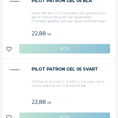
PILOT PATRON GEL 05 BLÅ
gång utan att pappret fördärvas.
Pilots refill BLS-G2 5 innehåller slätt gelbläck som
ger en intensiv färg.Den här bläckrefillen
innehåller gelbläck som ger djupa, levande färger
och som får det du skriver att sticka ut. Refillen är
enkel att använda och tar bara några sekunder
22,88
att byta: ta ut den färdiganvända patronen och
KR
sätt i refillen. Den har en extra tunn spets på 0,5
mm som ger jämn skrift, vilket är perfekt för
daglig användning hemma eller på kontoret.
Med refillen slipper du krånglet med
Lägg till i favoriter
engångspennor och minskar kostnaderna.BLS-
G2 5 refillExtra tunn spets: 0,5 mmLätt att
användaFylliga, klara färger Påfyllningsbar för
mindre avfallKan användas för följande Pilot-
pennor med 0,5 mm spets: G205 och B2P. Färg:
PILOT PATRON GEL 05 SVART
Blå
Till Pilot Dr Grip Gel, G-2, B2P, G-2 ex neon, Gel-X,
Vortex, Vega Gel och G-Knock.0,5 blå.
22,88
KR