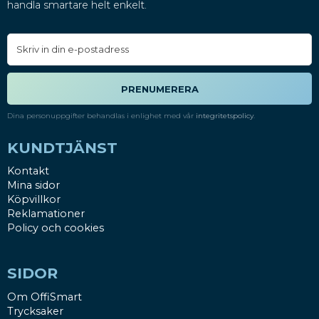
handla smartare helt enkelt.
PRENUMERERA
Dina personuppgifter behandlas i enlighet med vår
integritetspolicy
.
KUNDTJÄNST
Kontakt
Mina sidor
Köpvillkor
Reklamationer
Policy och cookies
SIDOR
Om OffiSmart
Trycksaker