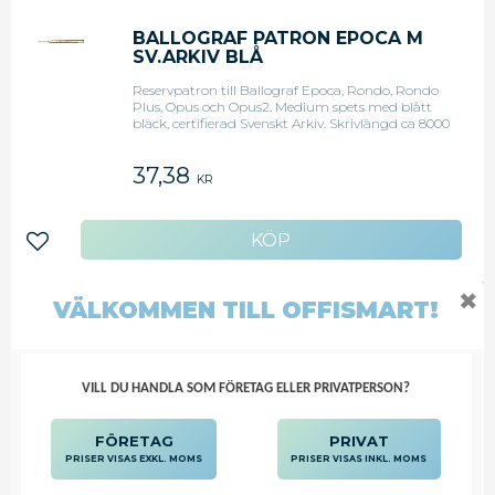
BALLOGRAF PATRON EPOCA M
SV.ARKIV BLÅ
Reservpatron till Ballograf Epoca, Rondo, Rondo
Plus, Opus och Opus2. Medium spets med blått
bläck, certifierad Svenskt Arkiv. Skrivlängd ca 8000
m.
37,38
KR
Lägg till i favoriter
✖
VÄLKOMMEN TILL OFFISMART!
BALLOGRAF PATRON EPOCA M
SV.ARKIV SVART
Reservpatron till Ballograf Epoca, Rondo, Rondo
VILL DU HANDLA SOM FÖRETAG ELLER PRIVATPERSON?
Plus, Opus och Opus2. Medium spets med svart
bläck, certifierad Svenskt Arkiv. Skrivlängd ca 8000
m.
FÖRETAG
PRIVAT
37,38
PRISER VISAS EXKL. MOMS
PRISER VISAS INKL. MOMS
KR