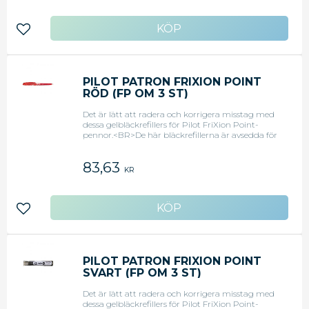
radera gång på gång utan att pappret fördärvas.
Med bläckrefillerna är det lätt att fylla på bläck
när det tagit slut.Radera med friktionGelbläck
Lägg till i favoriter
Skriv över direktVärmekänsligt bläckRefill for
FriXion Point-pennorSkriv och radera gång på
gång utan att pappret fördärvas.
PILOT PATRON FRIXION POINT
RÖD (FP OM 3 ST)
Det är lätt att radera och korrigera misstag med
dessa gelbläckrefillers för Pilot FriXion Point-
pennor.<BR>De här bläckrefillerna är avsedda för
FriXion Point-pennor med gelbläck, som har en
särskild raderingsspets som effektivt raderar det
83,63
värmekänsliga bläcket med värme som uppstår
KR
genom friktion. Med pennorna kan du skriva och
radera gång på gång utan att pappret fördärvas.
Med bläckrefillerna är det lätt att fylla på bläck
när det tagit slut.Radera med friktionGelbläck
Lägg till i favoriter
Skriv över direktVärmekänsligt bläckRefill for
FriXion Point-pennorSkriv och radera gång på
gång utan att pappret fördärvas.
PILOT PATRON FRIXION POINT
SVART (FP OM 3 ST)
Det är lätt att radera och korrigera misstag med
dessa gelbläckrefillers för Pilot FriXion Point-