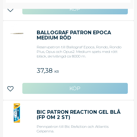
Lägg till i favoriter
BALLOGRAF PATRON EPOCA
MEDIUM RÖD
Reservpatron till Ballograf Epoca, Rondo, Rondo
Plus, Opus och Opus2. Medium spets med rött
bläck, skrivlängd ca 8000 m.
37,38
KR
Lägg till i favoriter
BIC PATRON REACTION GEL BLÅ
(FP OM 2 ST)
Pennpatron till Bic ReAction och Atlantis
Gelpenna.