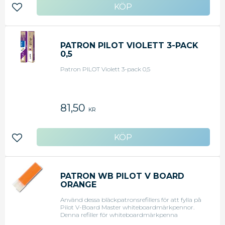
Lägg till i favoriter
PATRON PILOT VIOLETT 3-PACK
0,5
Patron PILOT Violett 3-pack 0,5
81,50
KR
Lägg till i favoriter
PATRON WB PILOT V BOARD
ORANGE
Använd dessa bläckpatronsrefillers för att fylla på
Pilot V-Board Master whiteboardmärkpennor.
Denna refiller för whiteboardmärkpenna
använder ett avancerat bläckleveranssystem med