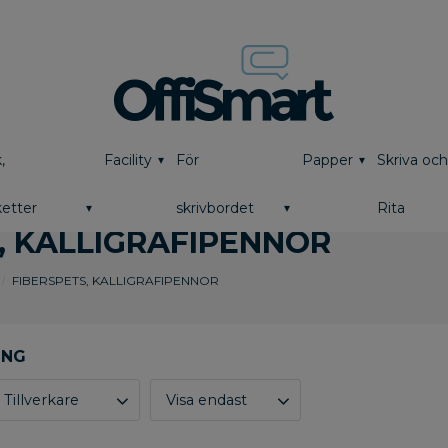
,
Facility
För
Papper
Skriva oc
etter
skrivbordet
Rita
, KALLIGRAFIPENNOR
FIBERSPETS, KALLIGRAFIPENNOR
Tillverkare
Visa endast
Berol
2
Finns i lager
5