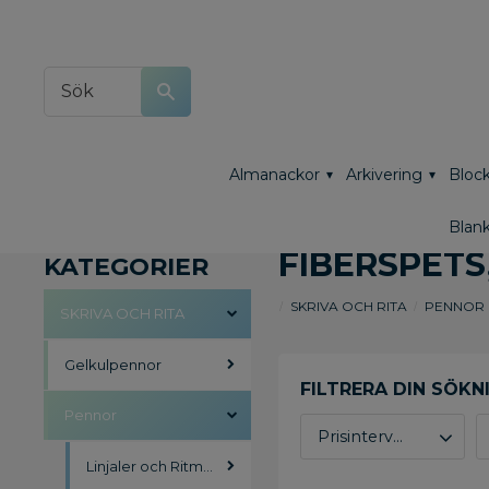
Almanackor
Arkivering
Block
Blank
FIBERSPETS
KATEGORIER
SKRIVA OCH RITA
PENNOR
SKRIVA OCH RITA
Gelkulpennor
Pennor
Prisintervall
Linjaler och Ritmateriel
65
141