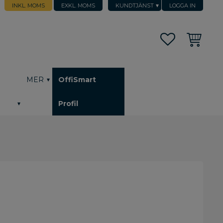
INKL. MOMS
EXKL. MOMS
KUNDTJÄNST
LOGGA IN
Favoriter
Kundvagn
h
MER
OffiSmart
Profil