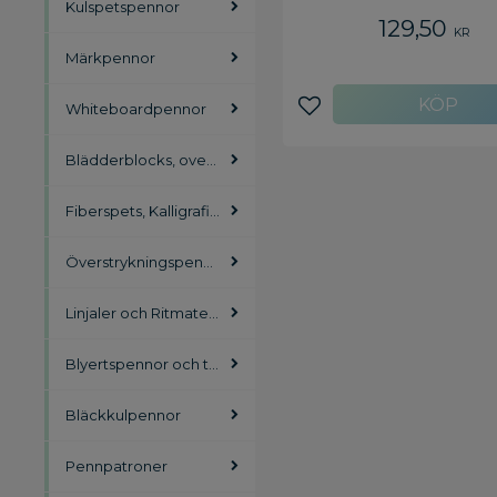
Kulspetspennor
kraftig fiberspets som passa
129,50
färglägga stora ytor med. - 1
KR
färger - Fiberspets
Märkpennor
Whiteboardpennor
Lägg till i favoriter
Blädderblocks, overheadpennor
Fiberspets, Kalligrafipennor
Överstrykningspennor
Linjaler och Ritmateriel
Blyertspennor och tillbehör
Bläckkulpennor
Pennpatroner