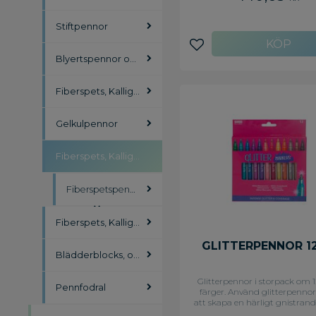
gör att de passar perfekt att 
rita och måla med varje dag
Stiftpennor
tunna spetsen ger en linjebr
ca 0,6 mm, vilket passar för at
och rita med precision. De l
Lägg till i favoriter
Blyertspennor och tillbehör
färgerna i lättflytande, tvät
bläck gör att de här pennor
lämpliga både för barn och f
markera tyger. - Icke-perm
Fiberspets, Kalligrafipennor
bläck - Huv - Rund spets
Linjebredd: 0,6 mm - Textfärg:
Blå, Ljusblå, Brun, Grön, Lju
Gelkulpennor
Grå, Orange, Rosa, Röd, Gul, 
Färg pennkropp: Ljusblå (H
textfärg) - Tillverkad av: HD
Fiberspets, Kalligrafipennor
Polypropen - PVC-fri ink
förpackningen
Fiberspetspennor
Fiberspets, Kalligrafipennor
GLITTERPENNOR 12
Blädderblocks, overheadpennor
Glitterpennor i storpack om 1
Pennfodral
färger. Använd glitterpennor
att skapa en härligt gnistrand
i både txt och bild. Pennorna