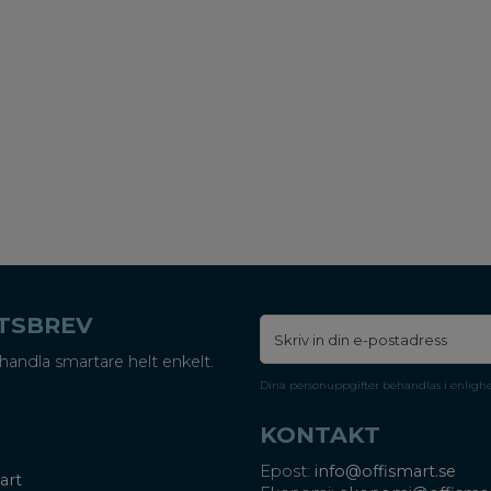
ETSBREV
handla smartare helt enkelt.
Dina personuppgifter behandlas i enligh
KONTAKT
Epost:
info@offismart.se
art