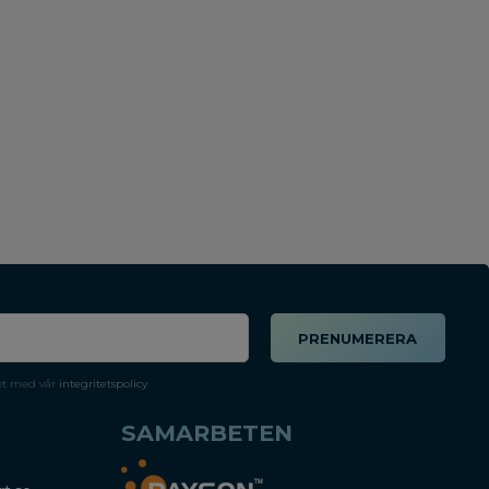
PRENUMERERA
et med vår
integritetspolicy
.
SAMARBETEN