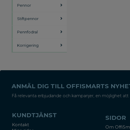
Pennor
Stiftpennor
Pennfodral
Korrigering
ANMÄL DIG TILL OFFISMARTS NYH
Få relevanta erbjudande och kampanjer, en möjlighet att 
KUNDTJÄNST
SIDOR
Kontakt
Om OffiSm