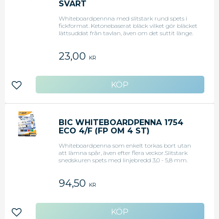
SVART
Whiteboardpennna med slitstark rund spets i
fickformat. Ketonebaserat bläck vilket gör bläcket
lättsuddat från tavlan, även om det suttit länge.
Mycket klara färger. Linjebredd 1,4 mm.
23,00
KR
Lägg till i favoriter
BIC WHITEBOARDPENNA 1754
ECO 4/F (FP OM 4 ST)
Whiteboardpenna som enkelt torkas bort utan
att lämna spår, även efter flera veckor.Slitstark
snedskuren spets med linjebredd 3,0 - 5,8 mm.
Gjord på 51% återvunnet material. Svart, blå, grön,
röd
94,50
KR
Lägg till i favoriter