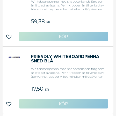
Whiteboardpenna med snabbtorkande färg som
är lätt att avlägsna. Pennkroppen är tillverkad av
återvunnet papper vilket minskar miljöpåverkan
med 50 %. Snedskuren spets. Förpackning om 4
pennor med 4 färger. Svanenmärkt.
59,38
KR
Lägg till i favoriter
FRIENDLY WHITEBOARDPENNA
SNED BLÅ
Whiteboardpenna med snabbtorkande färg som
är lätt att avlägsna. Pennkroppen är tillverkad av
återvunnet papper vilket minskar miljöpåverkan
med 50 %. Snedskuren spets. Blå. Svanenmärkt.
17,50
KR
Lägg till i favoriter