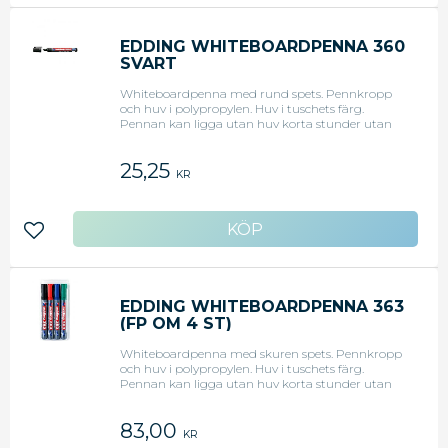
EDDING WHITEBOARDPENNA 360
SVART
Whiteboardpenna med rund spets. Pennkropp
och huv i polypropylen. Huv i tuschets färg.
Pennan kan ligga utan huv korta stunder utan
att den torkar. Rund spets 1,5 - 3 mm. Svart.
25,25
KR
Lägg till i favoriter
EDDING WHITEBOARDPENNA 363
(FP OM 4 ST)
Whiteboardpenna med skuren spets. Pennkropp
och huv i polypropylen. Huv i tuschets färg.
Pennan kan ligga utan huv korta stunder utan
att den torkar. Snedskuren spets 1 - 5 mm. Set
med 4 färger: svart, blå, röd och grön.
83,00
KR