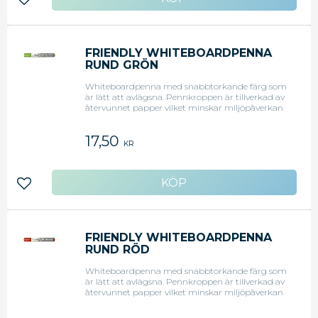
Lägg till i favoriter
FRIENDLY WHITEBOARDPENNA
RUND GRÖN
Whiteboardpenna med snabbtorkande färg som
är lätt att avlägsna. Pennkroppen är tillverkad av
återvunnet papper vilket minskar miljöpåverkan
med 50 %. Rund spets. Grön. Svanenmärkt.
17,50
KR
Lägg till i favoriter
FRIENDLY WHITEBOARDPENNA
RUND RÖD
Whiteboardpenna med snabbtorkande färg som
är lätt att avlägsna. Pennkroppen är tillverkad av
återvunnet papper vilket minskar miljöpåverkan
med 50 %. Rund spets. Röd. Svanenmärkt.