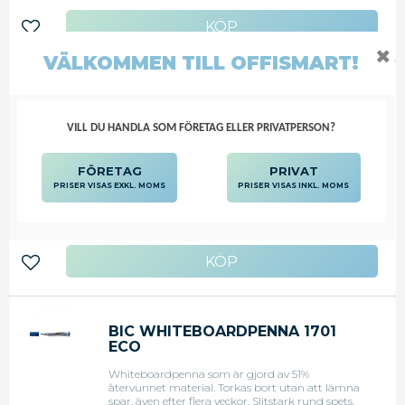
Lägg till i favoriter
✖
VÄLKOMMEN TILL OFFISMART!
BIC WHITEBOARDPENNA 1701
ECO SVART
VILL DU HANDLA SOM FÖRETAG ELLER PRIVATPERSON?
Whiteboardpenna som enkelt torkas bort utan
att lämna spår, även efter flera veckor.Slitstark
rund spets med linjebredd 2,5 mm. Gjord på 51%
FÖRETAG
PRIVAT
återvunnet material
PRISER VISAS EXKL. MOMS
PRISER VISAS INKL. MOMS
28,13
KR
Lägg till i favoriter
BIC WHITEBOARDPENNA 1701
ECO
Whiteboardpenna som är gjord av 51%
återvunnet material. Torkas bort utan att lämna
spar, även efter flera veckor. Slitstark rund spets.