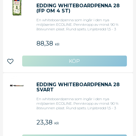
EDDING WHITEBOARDPENNA 28
(FP OM 4 ST)
En whiteboardpenna som ingår i den nya
miljöserien ECOLINE. Pennkropp av minst 90 %
åtevunnen plast. Rund spets. Linjebredd 1,5 - 3
mm. Förpackning med&nbsp;4 färger: Svart, blå,
röd och grön.
88,38
KR
Lägg till i favoriter
EDDING WHITEBOARDPENNA 28
SVART
En whiteboardpenna som ingår i den nya
miljöserien ECOLINE. Pennkropp av minst 90 %
åtevunnen plast. Rund spets. Linjebredd 1,5 - 3
mm.
23,38
KR