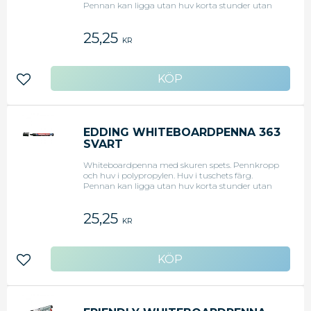
Pennan kan ligga utan huv korta stunder utan
att den torkar. Snedskuren spets 1 - 5 mm. Röd.
25,25
KR
Lägg till i favoriter
EDDING WHITEBOARDPENNA 363
SVART
Whiteboardpenna med skuren spets. Pennkropp
och huv i polypropylen. Huv i tuschets färg.
Pennan kan ligga utan huv korta stunder utan
att den torkar. Snedskuren spets 1 - 5 mm. Svart.
25,25
KR
Lägg till i favoriter