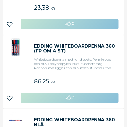
23,38
KR
Lägg till i favoriter
EDDING WHITEBOARDPENNA 360
(FP OM 4 ST)
Whiteboardpenna med rund spets. Pennkropp
och huv i polypropylen. Huv i tuschets färg.
Pennan kan ligga utan huv korta stunder utan
att den torkar. Rund spets 1,5 - 3 mm. Set med 4
färger: svart, blå, röd och grön.
86,25
KR
Lägg till i favoriter
EDDING WHITEBOARDPENNA 360
BLÅ