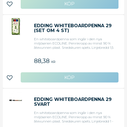
Lägg till i favoriter
EDDING WHITEBOARDPENNA 29
(SET OM 4 ST)
En whiteboardpenna som ingår i den nya
miljöserien ECOLINE. Pennkropp av minst 90 %
åtevunnen plast. Snedskuren spets. Linjebredd 1,5
- 5 mm. Förpackning med&nbsp;4 färger: Svart,
blå, röd och grön.
88,38
KR
Lägg till i favoriter
EDDING WHITEBOARDPENNA 29
SVART
En whiteboardpenna som ingår i den nya
miljöserien ECOLINE. Pennkropp av minst 90 %
åtevunnen plast. Snedskuren spets. Linjebredd 1 -
5 mm.