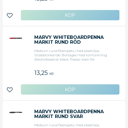
Lägg till i favoriter
MARVY WHITEBOARDPENNA
MARKIT RUND RÖD
Medium rund fiberspets, med plastclips.
Snabbtorkande. Bortages med torrtorkning.
Alkoholbaserat bläck. Passar även för
blädderblock. röd.
13,25
KR
Lägg till i favoriter
MARVY WHITEBOARDPENNA
MARKIT RUND SVAR
Medium rund fiberspets, med plastclips.