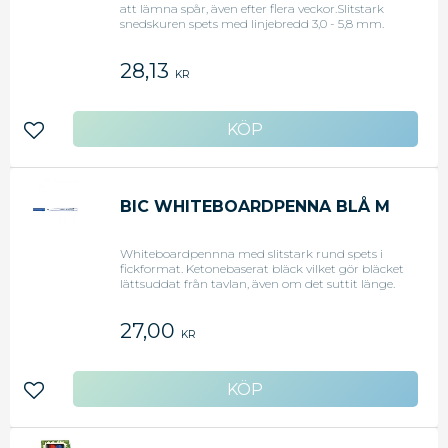
att lämna spår, även efter flera veckor.Slitstark
snedskuren spets med linjebredd 3,0 - 5,8 mm.
Gjord på 51% återvunnet material
28,13
KR
Lägg till i favoriter
BIC WHITEBOARDPENNA BLÅ M
Whiteboardpennna med slitstark rund spets i
fickformat. Ketonebaserat bläck vilket gör bläcket
lättsuddat från tavlan, även om det suttit länge.
Mycket klara färger. Linjebredd 1,4mm.
27,00
KR
Lägg till i favoriter