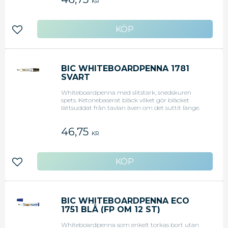
KR
Lägg till i favoriter
BIC WHITEBOARDPENNA 1781
SVART
Whiteboardpenna med slitstark, snedskuren
spets. Ketonebaserat bläck vilket gör bläcket
lättsuddat från tavlan även om det suttit länge.
Pennkropp i metall. Mycket klara färger.
Linjebredd 3,5 - 5,5 mm.
46,75
KR
Lägg till i favoriter
BIC WHITEBOARDPENNA ECO
1751 BLÅ (FP OM 12 ST)
Whiteboardpenna som enkelt torkas bort utan