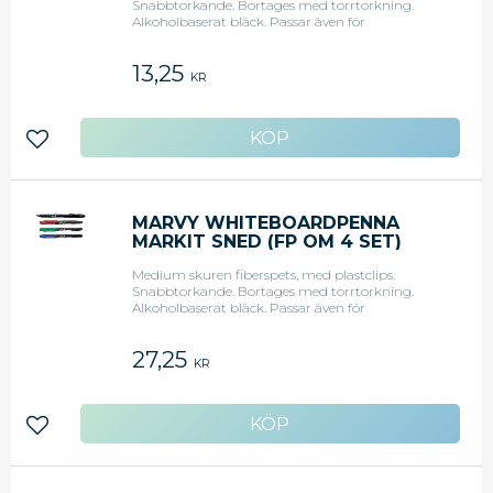
Snabbtorkande. Bortages med torrtorkning.
Alkoholbaserat bläck. Passar även för
blädderblock. Svart.
13,25
KR
Lägg till i favoriter
MARVY WHITEBOARDPENNA
MARKIT SNED (FP OM 4 SET)
Medium skuren fiberspets, med plastclips.
Snabbtorkande. Bortages med torrtorkning.
Alkoholbaserat bläck. Passar även för
blädderblock. Set med 4 färger: svart, röd, grön
och blå.
27,25
KR
Lägg till i favoriter