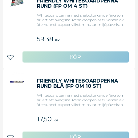
FRIENDLY WHITEBOARDPENNA
RUND (FP OM 4 ST)
Whiteboardpenna med snabbtorkande färg som
är lätt att avlägsna. Pennkroppen är tillverkad av
återvunnet papper vilket minskar miljöpåverkan
med 50 %. Rund spets. Förpackning om 4 pennor
med 4 färger. Svanenmärkt.
59,38
KR
Lägg till i favoriter
FRIENDLY WHITEBOARDPENNA
RUND BLÅ (FP OM 10 ST)
Whiteboardpenna med snabbtorkande färg som
är lätt att avlägsna. Pennkroppen är tillverkad av
återvunnet papper vilket minskar miljöpåverkan
med 50 %. Rund spets. Blå. Svanenmärkt.
17,50
KR