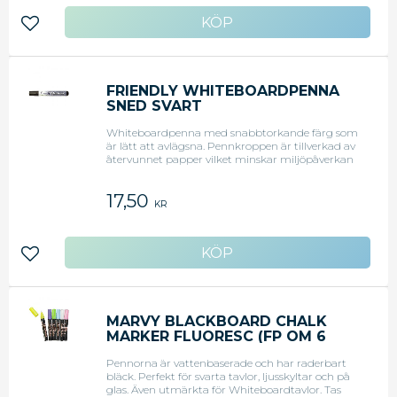
Lägg till i favoriter
FRIENDLY WHITEBOARDPENNA
SNED SVART
Whiteboardpenna med snabbtorkande färg som
är lätt att avlägsna. Pennkroppen är tillverkad av
återvunnet papper vilket minskar miljöpåverkan
med 50 %. Snedskuren spets. Svart. Svanenmärkt.
17,50
KR
Lägg till i favoriter
MARVY BLACKBOARD CHALK
MARKER FLUORESC (FP OM 6
SET)
Pennorna är vattenbaserade och har raderbart
bläck. Perfekt för svarta tavlor, ljusskyltar och på
glas. Även utmärkta för Whiteboardtavlor. Tas