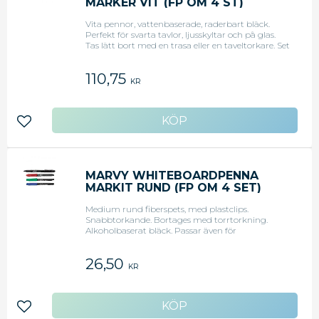
MARKER VIT (FP OM 4 ST)
Vita pennor, vattenbaserade, raderbart bläck.
Perfekt för svarta tavlor, ljusskyltar och på glas.
Tas lätt bort med en trasa eller en taveltorkare. Set
om 4 vita pennor. Snedskuren spets. Bredd 4mm.
110,75
KR
Lägg till i favoriter
MARVY WHITEBOARDPENNA
MARKIT RUND (FP OM 4 SET)
Medium rund fiberspets, med plastclips.
Snabbtorkande. Bortages med torrtorkning.
Alkoholbaserat bläck. Passar även för
blädderblock. Set med 4 färger: svart, röd, blå och
grön.
26,50
KR
Lägg till i favoriter