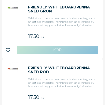
FRIENDLY WHITEBOARDPENNA
SNED GRÖN
Whiteboardpenna med snabbtorkande färg som
är lätt att avlägsna. Pennkroppen är tillverkad av
återvunnet papper vilket minskar miljöpåverkan
med 50 %. Snedskuren spets. Grön. Svanenmärkt.
17,50
KR
Lägg till i favoriter
FRIENDLY WHITEBOARDPENNA
SNED RÖD
Whiteboardpenna med snabbtorkande färg som
är lätt att avlägsna. Pennkroppen är tillverkad av
återvunnet papper vilket minskar miljöpåverkan
med 50 %. Snedskuren spets. Röd. Svanenmärkt.
17,50
KR