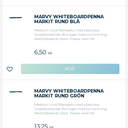
MARVY WHITEBOARDPENNA
MARKIT RUND BLÅ
Medium rund fiberspets, med plastclips.
Snabbtorkande. Bortages med torrtorkning.
Alkoholbaserat bläck. Passar även för
blädderblock. Blå.
6,50
KR
Lägg till i favoriter
MARVY WHITEBOARDPENNA
MARKIT RUND GRÖN
Medium rund fiberspets, med plastclips.
Snabbtorkande. Bortages med torrtorkning.
Alkoholbaserat bläck. Passar även för
blädderblock. Grön.
13,25
KR