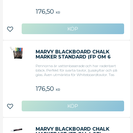
lätt bort med en trasa eller taveltorkare.Set med
fluorecerande färger: Gul, grön, blå, rosa, vit och
176,50
violett. Rund spets
KR
Lägg till i favoriter
MARVY BLACKBOARD CHALK
MARKER STANDARD (FP OM 6
SET)
Pennorna är vattenbaserade och har raderbart
bläck. Perfekt för svarta tavlor, ljusskyltar och på
glas. Även utmärkta för Whiteboardtavlor. Tas
lätt bort med en trasa eller taveltorkare.Set med
standardfärgerna: Svart, blå, röd, grön, gul och
176,50
vit.Rund spets.
KR
Lägg till i favoriter
MARVY BLACKBOARD CHALK