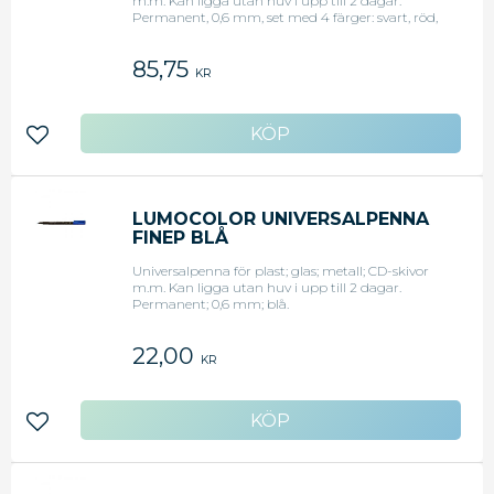
m.m. Kan ligga utan huv i upp till 2 dagar.
Permanent, 0,6 mm, set med 4 färger: svart, röd,
grön och blå.
85,75
KR
Lägg till i favoriter
LUMOCOLOR UNIVERSALPENNA
FINEP BLÅ
Universalpenna för plast; glas; metall; CD-skivor
m.m. Kan ligga utan huv i upp till 2 dagar.
Permanent; 0,6 mm; blå.
22,00
KR
Lägg till i favoriter