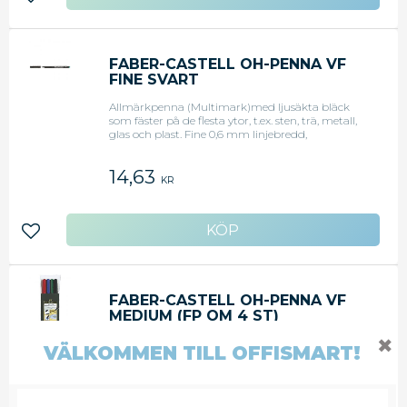
Lägg till i favoriter
FABER-CASTELL OH-PENNA VF
FINE SVART
Allmärkpenna (Multimark)med ljusäkta bläck
som fäster på de flesta ytor, t.ex. sten, trä, metall,
glas och plast. Fine 0,6 mm linjebredd,
permanent, svart.
14,63
KR
Lägg till i favoriter
FABER-CASTELL OH-PENNA VF
MEDIUM (FP OM 4 ST)
Allmärkpenna (Multimark) med ljusäkta bläck
✖
VÄLKOMMEN TILL OFFISMART!
som fäster på de flesta ytor, t.ex. sten, trä, metall,
glas och plast. Medium 1,0 mm linjebredd,
permanent, set med 4 färger: svart, röd, grön och
blå.