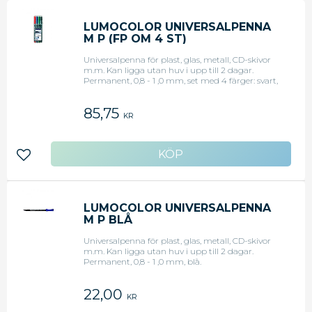
LUMOCOLOR UNIVERSALPENNA
M P (FP OM 4 ST)
Universalpenna för plast, glas, metall, CD-skivor
m.m. Kan ligga utan huv i upp till 2 dagar.
Permanent, 0,8 - 1 ,0 mm, set med 4 färger: svart,
röd, grön och blå.
85,75
KR
Lägg till i favoriter
LUMOCOLOR UNIVERSALPENNA
M P BLÅ
Universalpenna för plast, glas, metall, CD-skivor
m.m. Kan ligga utan huv i upp till 2 dagar.
Permanent, 0,8 - 1 ,0 mm, blå.
22,00
KR