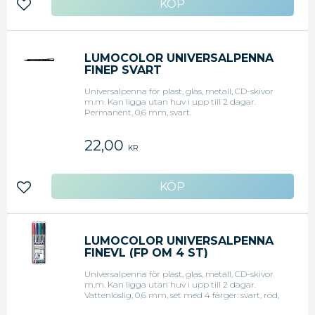
Lägg till i favoriter
LUMOCOLOR UNIVERSALPENNA
FINEP SVART
Universalpenna för plast, glas, metall, CD-skivor
m.m. Kan ligga utan huv i upp till 2 dagar.
Permanent, 0,6 mm, svart.
22,00
KR
Lägg till i favoriter
LUMOCOLOR UNIVERSALPENNA
FINEVL (FP OM 4 ST)
Universalpenna för plast, glas, metall, CD-skivor
m.m. Kan ligga utan huv i upp till 2 dagar.
Vattenlöslig, 0,6 mm, set med 4 färger: svart, röd,
blå och grön.