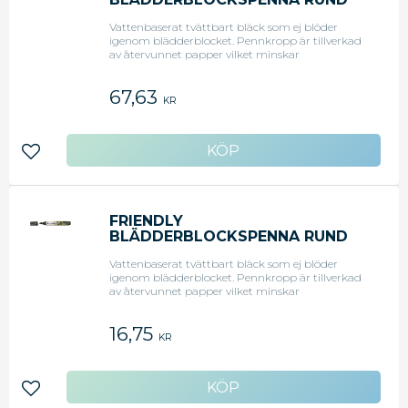
(FP OM 4 ST)
Vattenbaserat tvättbart bläck som ej blöder
igenom blädderblocket. Pennkropp är tillverkad
av återvunnet papper vilket minskar
miljöpåverkan med 50%. Rund akrylspets.
Skrivlängd ca 650 meter. Förpackning med
67,63
färgerna svart, röd, grön och blå.
KR
Lägg till i favoriter
FRIENDLY
BLÄDDERBLOCKSPENNA RUND
SVART (FP OM 10 ST)
Vattenbaserat tvättbart bläck som ej blöder
igenom blädderblocket. Pennkropp är tillverkad
av återvunnet papper vilket minskar
miljöpåverkan med 50%. Rund akrylspets.
Skrivlängd ca 650 meter. Svart.
16,75
KR
Lägg till i favoriter