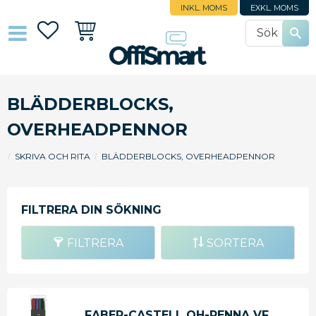
INKL. MOMS
EXKL. MOMS
Favoriter
Kundvagn
BLÄDDERBLOCKS,
OVERHEADPENNOR
SKRIVA OCH RITA
BLÄDDERBLOCKS, OVERHEADPENNOR
FILTRERA
SORTERA
FABER-CASTELL OH-PENNA VF