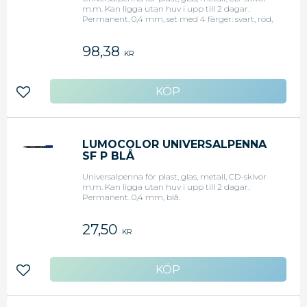
m.m. Kan ligga utan huv i upp till 2 dagar.
Permanent, 0,4 mm, set med 4 färger: svart, röd,
blå och grön.
98,38
KR
Lägg till i favoriter
LUMOCOLOR UNIVERSALPENNA
SF P BLÅ
Universalpenna för plast, glas, metall, CD-skivor
m.m. Kan ligga utan huv i upp till 2 dagar.
Permanent. 0,4 mm, blå.
27,50
KR
Lägg till i favoriter