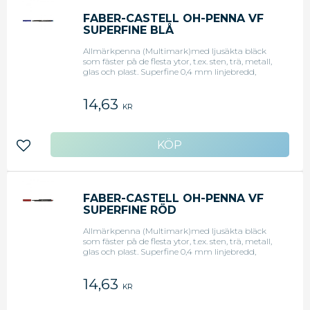
FABER-CASTELL OH-PENNA VF
SUPERFINE BLÅ
Allmärkpenna (Multimark)med ljusäkta bläck
som fäster på de flesta ytor, t.ex. sten, trä, metall,
glas och plast. Superfine 0,4 mm linjebredd,
permanent, blå.
14,63
KR
Lägg till i favoriter
FABER-CASTELL OH-PENNA VF
SUPERFINE RÖD
Allmärkpenna (Multimark)med ljusäkta bläck
som fäster på de flesta ytor, t.ex. sten, trä, metall,
glas och plast. Superfine 0,4 mm linjebredd,
permanent, röd.
14,63
KR