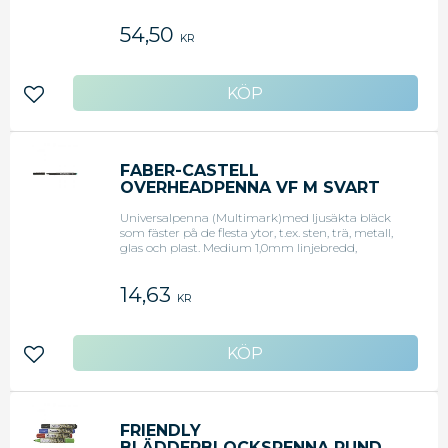
vattenlöslig, set med 4 färger: svart, röd, grön och
blå.
54,50
KR
Lägg till i favoriter
FABER-CASTELL
OVERHEADPENNA VF M SVART
Universalpenna (Multimark)med ljusäkta bläck
som fäster på de flesta ytor, t.ex. sten, trä, metall,
glas och plast. Medium 1,0mm linjebredd,
permanent, svart.
14,63
KR
Lägg till i favoriter
FRIENDLY
BLÄDDERBLOCKSPENNA RUND