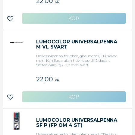
22,00
KR
Lägg till i favoriter
LUMOCOLOR UNIVERSALPENNA
M VL SVART
Universalpenna för plast, glas, metall, CD-skivor
m.m. Kan ligga utan huv i upp till 2 dagar.
Vattenlöslig, 0,8 - 1,0 mm, svart.
22,00
KR
Lägg till i favoriter
LUMOCOLOR UNIVERSALPENNA
SF P (FP OM 4 ST)
Universalpenna för plast, glas, metall, CD-skivor