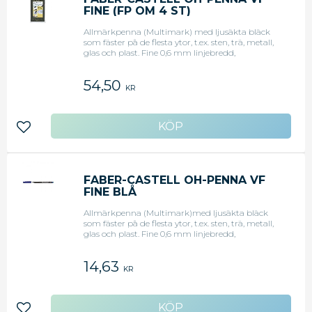
FINE (FP OM 4 ST)
Allmärkpenna (Multimark) med ljusäkta bläck
som fäster på de flesta ytor, t.ex. sten, trä, metall,
glas och plast. Fine 0,6 mm linjebredd,
permanent, set med 4 färger: svart, röd, grön och
blå.
54,50
KR
Lägg till i favoriter
FABER-CASTELL OH-PENNA VF
FINE BLÅ
Allmärkpenna (Multimark)med ljusäkta bläck
som fäster på de flesta ytor, t.ex. sten, trä, metall,
glas och plast. Fine 0,6 mm linjebredd,
permanent, blå.
14,63
KR