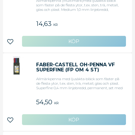
Allmärkpenna (Multimark)med ljusäkta bläck
som fäster på de flesta ytor, t.ex. sten, trä, metall,
glas och plast. Medium 1,0 mm linjebredd,
permanent, röd.
14,63
KR
Lägg till i favoriter
FABER-CASTELL OH-PENNA VF
SUPERFINE (FP OM 4 ST)
Allmärkpenna med ljusäkta bläck som fäster på
de flesta ytor, t.ex. sten, trä, metall, glas och plast.
Superfine 0,4 mm linjebredd, permanent, set med
4 färger: svart, röd, grön och blå.
54,50
KR
Lägg till i favoriter