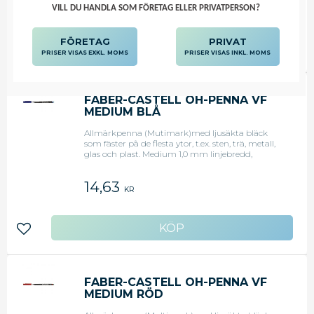
54,50
KR
VILL DU HANDLA SOM FÖRETAG ELLER PRIVATPERSON?
FÖRETAG
PRIVAT
Lägg till i favoriter
PRISER VISAS EXKL. MOMS
PRISER VISAS INKL. MOMS
FABER-CASTELL OH-PENNA VF
MEDIUM BLÅ
Allmärkpenna (Mutimark)med ljusäkta bläck
som fäster på de flesta ytor, t.ex. sten, trä, metall,
glas och plast. Medium 1,0 mm linjebredd,
permanent, blå.
14,63
KR
Lägg till i favoriter
FABER-CASTELL OH-PENNA VF
MEDIUM RÖD