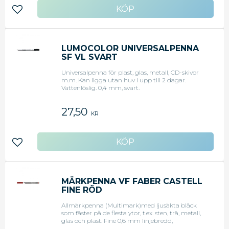
Lägg till i favoriter
LUMOCOLOR UNIVERSALPENNA
SF VL SVART
Universalpenna för plast, glas, metall, CD-skivor
m.m. Kan ligga utan huv i upp till 2 dagar.
Vattenlöslig. 0,4 mm, svart.
27,50
KR
Lägg till i favoriter
MÄRKPENNA VF FABER CASTELL
FINE RÖD
Allmärkpenna (Multimark)med ljusäkta bläck
som fäster på de flesta ytor, t.ex. sten, trä, metall,
glas och plast. Fine 0,6 mm linjebredd,
permanent, röd.