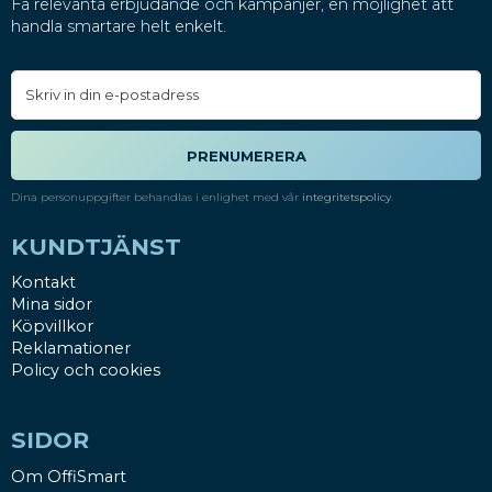
Få relevanta erbjudande och kampanjer, en möjlighet att
handla smartare helt enkelt.
PRENUMERERA
Dina personuppgifter behandlas i enlighet med vår
integritetspolicy
.
KUNDTJÄNST
Kontakt
Mina sidor
Köpvillkor
Reklamationer
Policy och cookies
SIDOR
Om OffiSmart