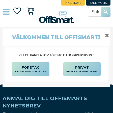
INKL. MOMS
EXKL. MOMS
Favoriter
Kundvagn
✖
MÖSS
VÄLKOMMEN TILL OFFISMART!
DATORTILLBEHÖR
DATORPRODUKTER
KRINGUTRUSTNING
MÖSS
VILL DU HANDLA SOM FÖRETAG ELLER PRIVATPERSON?
FÖRETAG
PRIVAT
PRISER VISAS EXKL. MOMS
PRISER VISAS INKL. MOMS
ANMÄL DIG TILL OFFISMARTS
NYHETSBREV