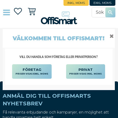
INKL. MOMS
EXKL. MOMS
Favoriter
Kundvagn
✖
VÄLKOMMEN TILL OFFISMART!
MÖSS
DATORTILLBEHÖR
TANGENTBORD OCH MÖSS
MÖSS
VILL DU HANDLA SOM FÖRETAG ELLER PRIVATPERSON?
FÖRETAG
PRIVAT
PRISER VISAS EXKL. MOMS
PRISER VISAS INKL. MOMS
ANMÄL DIG TILL OFFISMARTS
NYHETSBREV
Få relevanta erbjudande och kampanjer, en möjlighet att
handla smartare helt enkelt.