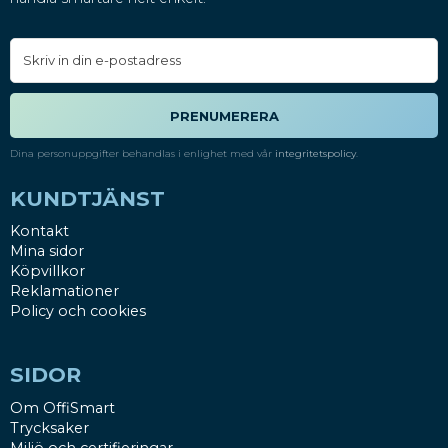
PRENUMERERA
Dina personuppgifter behandlas i enlighet med vår
integritetspolicy
.
KUNDTJÄNST
Kontakt
Mina sidor
Köpvillkor
Reklamationer
Policy och cookies
SIDOR
Om OffiSmart
Trycksaker
Miljö och certifieringar