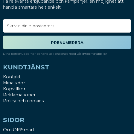
Få relevanta erbjudande och kampanjer, en möjlighet att
handla smartare helt enkelt.
PRENUMERERA
Dina personuppgifter behandlas i enlighet med vår
integritetspolicy
.
KUNDTJÄNST
Kontakt
Mina sidor
Köpvillkor
Reklamationer
Policy och cookies
SIDOR
Om OffiSmart