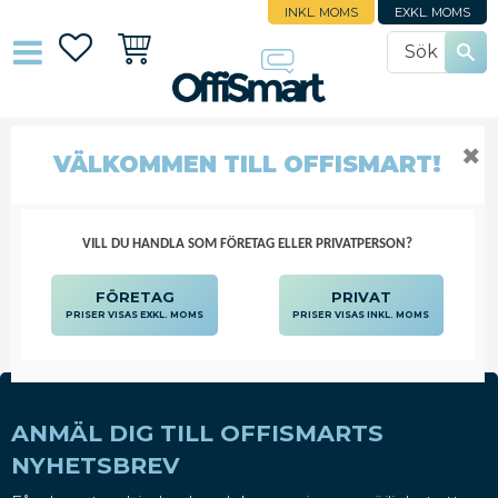
INKL. MOMS
EXKL. MOMS
Favoriter
Kundvagn
✖
LADDARE
VÄLKOMMEN TILL OFFISMART!
DATORTILLBEHÖR
DATORPRODUKTER
SURFPLATTOR, SMARTPHONES
LADDARE
VILL DU HANDLA SOM FÖRETAG ELLER PRIVATPERSON?
FÖRETAG
PRIVAT
PRISER VISAS EXKL. MOMS
PRISER VISAS INKL. MOMS
ANMÄL DIG TILL OFFISMARTS
NYHETSBREV