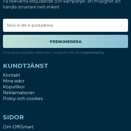
Få relevanta erbjudande och kampanjer, en möjlighet att
handla smartare helt enkelt.
PRENUMERERA
Dina personuppgifter behandlas i enlighet med vår
integritetspolicy
.
KUNDTJÄNST
Kontakt
Mina sidor
Köpvillkor
Reklamationer
Policy och cookies
SIDOR
Om OffiSmart