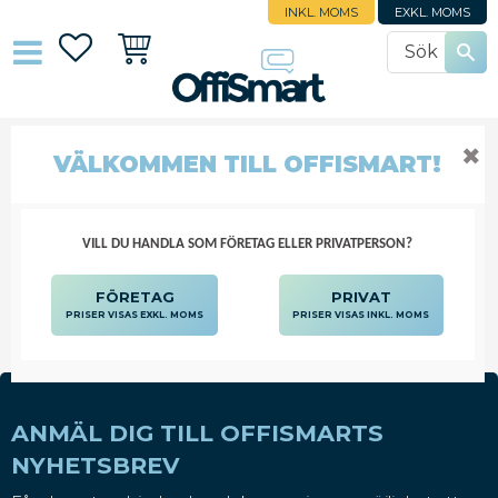
INKL. MOMS
EXKL. MOMS
Favoriter
Kundvagn
✖
KABELHANTERING
VÄLKOMMEN TILL OFFISMART!
DATORTILLBEHÖR
KABLAR OCH ADAPTRAR
KABELHANTERING
VILL DU HANDLA SOM FÖRETAG ELLER PRIVATPERSON?
FÖRETAG
PRIVAT
PRISER VISAS EXKL. MOMS
PRISER VISAS INKL. MOMS
ANMÄL DIG TILL OFFISMARTS
NYHETSBREV