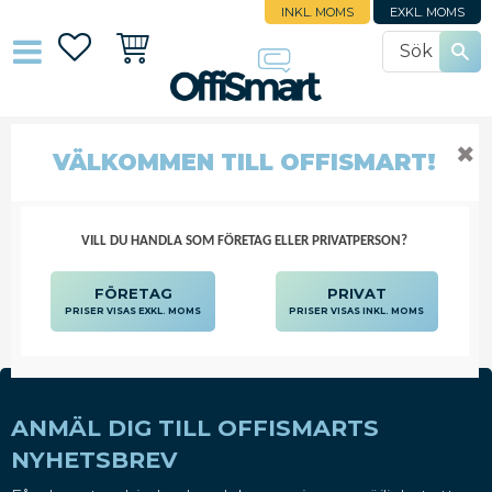
INKL. MOMS
EXKL. MOMS
Favoriter
Kundvagn
✖
HÖRLURAR BARN
VÄLKOMMEN TILL OFFISMART!
DATORTILLBEHÖR
DATORPRODUKTER
LJUD OCH BILD
HÖRLURAR BARN
VILL DU HANDLA SOM FÖRETAG ELLER PRIVATPERSON?
FÖRETAG
PRIVAT
PRISER VISAS EXKL. MOMS
PRISER VISAS INKL. MOMS
ANMÄL DIG TILL OFFISMARTS
NYHETSBREV